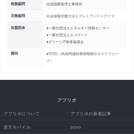
税務顧問
信成国際税理士事務所
労務顧問
社会保険労務士法人プレミアパートナーズ
加盟団体
●一般社団法人エネルギー情報センター
●一般社団法人エコマート
●グリーンIT推進協議会
賛同
●TCFD（気候関連財務情報開示タスクフォー
ス）
アプリポ
アプリポについて
アプリポの新着記事
楽天モバイル
povo