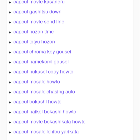
capcut movie kasaneru
capcut gashitsu down
capcut movie send line
capcut hozon time
capcut totyu hozon
capcut chroma key gousei
capcut hamekomi gousei
capcut hukusei copy howto
capcut mosaic howto
capcut mosaic chasing auto
capcut bokashi howto
capcut haikei bokashi howto
capcut movie bokashikata howto
capcut mosaic ichibu yarikata