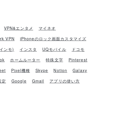
VPN&エンタメ
マイネオ
ark VPN
iPhoneのロック画面カスタマイズ
ラインモ)
インスタ
UQモバイル
ドコモ
Tok
ホームルーター
特殊文字
Pinterest
eet
Pixel機種
Skype
Notion
Galaxy
設定
Google
Gmail
アプリの使い方