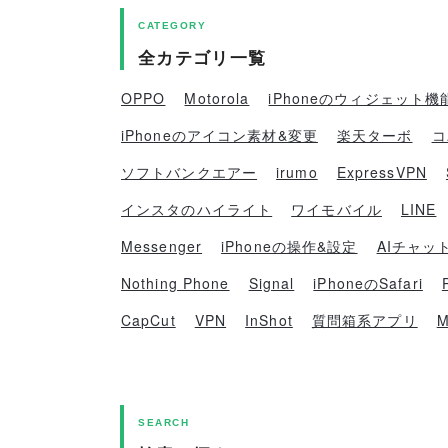
CATEGORY
全カテゴリ一覧
OPPO
Motorola
iPhoneのウィジェット機
iPhoneのアイコン素材&変更
楽天ターボ
コ
ソフトバンクエアー
irumo
ExpressVPN
インスタのハイライト
ワイモバイル
LINE
Messenger
iPhoneの操作&設定
AIチャッ
Nothing Phone
Signal
iPhoneのSafari
CapCut
VPN
InShot
質問箱系アプリ
M
SEARCH