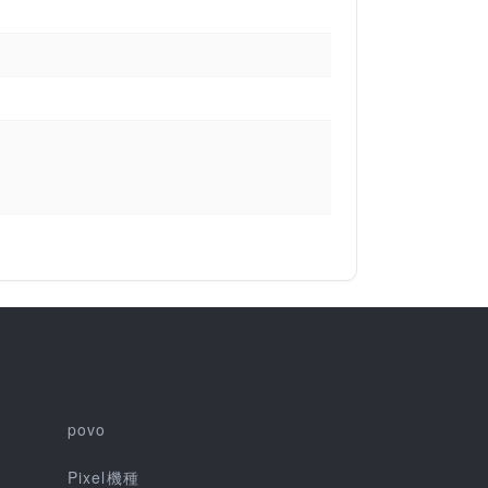
povo
Pixel機種