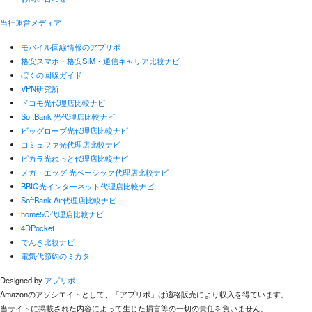
当社運営メディア
モバイル回線情報のアプリポ
格安スマホ・格安SIM・通信キャリア比較ナビ
ぼくの回線ガイド
VPN研究所
ドコモ光代理店比較ナビ
SoftBank 光代理店比較ナビ
ビッグローブ光代理店比較ナビ
コミュファ光代理店比較ナビ
ピカラ光ねっと代理店比較ナビ
メガ・エッグ 光ベーシック代理店比較ナビ
BBIQ光インターネット代理店比較ナビ
SoftBank Air代理店比較ナビ
home5G代理店比較ナビ
4DPocket
でんき比較ナビ
電気代節約のミカタ
Designed by
アプリポ
Amazonのアソシエイトとして、「アプリポ」は適格販売により収入を得ています。
当サイトに掲載された内容によって生じた損害等の一切の責任を負いません。