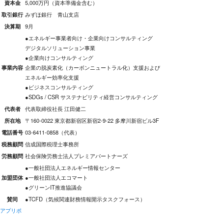
資本金
5,000万円（資本準備金含む）
取引銀行
みずほ銀行 青山支店
決算期
9月
●エネルギー事業者向け・企業向けコンサルティング
デジタルソリューション事業
●企業向けコンサルティング
事業内容
企業の脱炭素化（カーボンニュートラル化）支援および
エネルギー効率化支援
●ビジネスコンサルティング
●SDGs / CSR サステナビリティ経営コンサルティング
代表者
代表取締役社長 江田健二
所在地
〒160-0022 東京都新宿区新宿2-9-22 多摩川新宿ビル3F
電話番号
03-6411-0858（代表）
税務顧問
信成国際税理士事務所
労務顧問
社会保険労務士法人プレミアパートナーズ
●一般社団法人エネルギー情報センター
加盟団体
●一般社団法人エコマート
●グリーンIT推進協議会
賛同
●TCFD（気候関連財務情報開示タスクフォース）
アプリポ