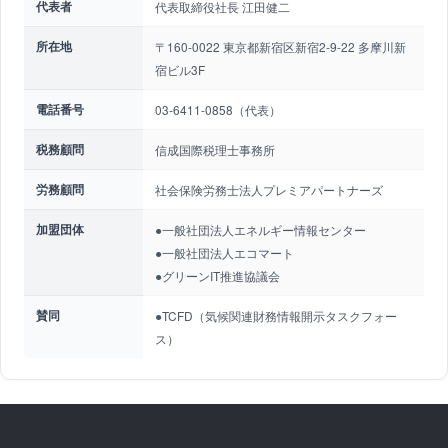
代表者
代表取締役社長 江田健二
所在地
〒160-0022 東京都新宿区新宿2-9-22 多摩川新
宿ビル3F
電話番号
03-6411-0858（代表）
税務顧問
信成国際税理士事務所
労務顧問
社会保険労務士法人プレミアパートナーズ
加盟団体
●一般社団法人エネルギー情報センター
●一般社団法人エコマート
●グリーンIT推進協議会
賛同
●TCFD（気候関連財務情報開示タスクフォー
ス）