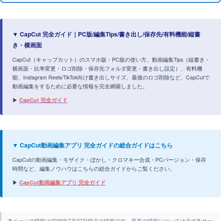
▼ CapCut 完全ガイド｜PC版/編集Tips/書き出し/保存先/有料機能/縦書
き・横画面
CapCut（キャップカット）のスマホ版・PC版の使い方、動画編集Tips（縦書き・
横画面・比率変更・ロゴ削除・保存先フォルダ変更・書き出し設定）、有料機
能、Instagram Reels/TikTok向け書き出しサイズ、最後のロゴ削除など、CapCutで
動画編集をするために必要な情報を完全網羅しました。
▶
CapCut 完全ガイド
▼ CapCut動画編集アプリ 完全ガイドの総合ガイドはこちら
CapCutの動画編集・モザイク・ぼかし・クロマキー合成・PCバージョン・保存
時間など、編集ノウハウはこちらの総合ガイドからご覧ください。
▶
CapCut動画編集アプリ 完全ガイド
本ページの情報は2026年7月27日時点の情報です。最新の情報については必ず各サー