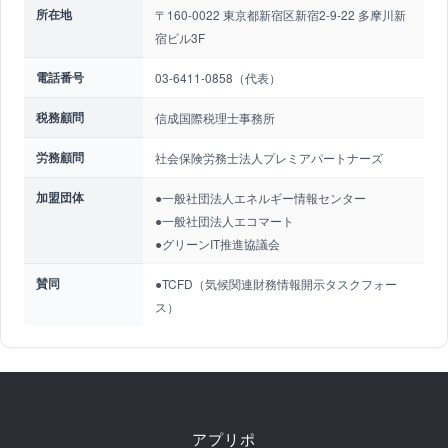
所在地
〒160-0022 東京都新宿区新宿2-9-22 多摩川新
宿ビル3F
電話番号
03-6411-0858（代表）
税務顧問
信成国際税理士事務所
労務顧問
社会保険労務士法人プレミアパートナーズ
加盟団体
●一般社団法人エネルギー情報センター
●一般社団法人エコマート
●グリーンIT推進協議会
賛同
●TCFD（気候関連財務情報開示タスクフォー
ス）
アプリポ