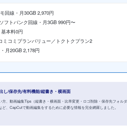
モ回線・月30GB 2,970円
ソフトバンク回線・月3GB 990円〜
・基本料0円
・コミコミプランバリュー／トクトクプラン2
月20GB 2,178円
/書き出し/保存先/有料機能/縦書き・横画面
い方、動画編集Tips（縦書き・横画面・比率変更・ロゴ削除・保存先フォルダ変
ゴ削除など、CapCutで動画編集をするために必要な情報を完全網羅しました。