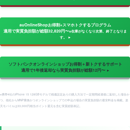
auOnlineShopお得割+スマホトクするプログラム
適用で実質負担額が総額32,820円〜
※在庫がなくなり次第、終了となりま
す。
ソフトバンクオンラインショップお得割＋新トクするサポート
適用で1年後返却なら実質負担額が総額12円〜
※携帯4社のiPhone 15 128GBモデルで残価設定ありの購入方法で一定期間経過後に返却した場合か
つ、他社からMNP乗換かつオンラインショップでの申込の場合の実質負担額の最安料金を掲載。楽
天モバイルは33,000円相当ポイント還元を含む実質総額表記。