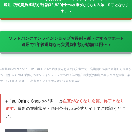
適用で実質負担額が総額32,820円〜
※在庫がなくなり次第、終了となりま
す。
ソフトバンクオンラインショップお得割＋新トクするサポート
適用で1年後返却なら実質負担額が総額12円〜
※携帯4社のiPhone 15 128GBモデルで残価設定ありの購入方法で一定期間経過後に返却した場合か
つ、他社からMNP乗換かつオンラインショップでの申込の場合の実質負担額の最安料金を掲載。楽
天モバイルは33,000円相当ポイント還元を含む実質総額表記。
※「au Online Shop お得割」は
在庫がなくなり次第、終了となり
ます。
最新の在庫状況・適用条件はau公式サイトでご確認くださ
い。