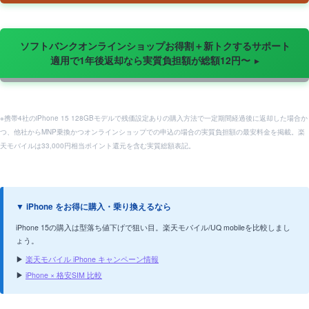
ソフトバンクオンラインショップお得割＋新トクするサポート
適用で1年後返却なら実質負担額が総額12円〜
※携帯4社のiPhone 15 128GBモデルで残価設定ありの購入方法で一定期間経過後に返却した場合か
つ、他社からMNP乗換かつオンラインショップでの申込の場合の実質負担額の最安料金を掲載。楽
天モバイルは33,000円相当ポイント還元を含む実質総額表記。
▼ iPhone をお得に購入・乗り換えるなら
iPhone 15の購入は型落ち値下げで狙い目。楽天モバイル/UQ mobileを比較しまし
ょう。
▶
楽天モバイル iPhone キャンペーン情報
▶
iPhone × 格安SIM 比較