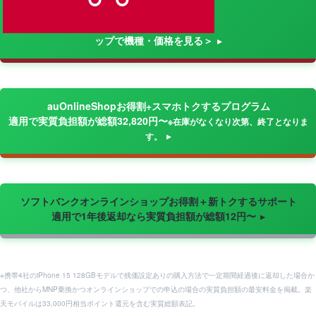
ップで機種・価格を見る＞
auOnlineShopお得割+スマホトクするプログラム
適用で実質負担額が総額32,820円〜
※在庫がなくなり次第、終了となりま
す。
ソフトバンクオンラインショップお得割＋新トクするサポート
適用で1年後返却なら実質負担額が総額12円〜
※携帯4社のiPhone 15 128GBモデルで残価設定ありの購入方法で一定期間経過後に返却した場合か
つ、他社からMNP乗換かつオンラインショップでの申込の場合の実質負担額の最安料金を掲載。楽
天モバイルは33,000円相当ポイント還元を含む実質総額表記。