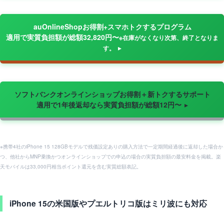
auOnlineShopお得割+スマホトクするプログラム
適用で実質負担額が総額32,820円〜
※在庫がなくなり次第、終了となりま
す。
ソフトバンクオンラインショップお得割＋新トクするサポート
適用で1年後返却なら実質負担額が総額12円〜
※携帯4社のiPhone 15 128GBモデルで残価設定ありの購入方法で一定期間経過後に返却した場合か
つ、他社からMNP乗換かつオンラインショップでの申込の場合の実質負担額の最安料金を掲載。楽
天モバイルは33,000円相当ポイント還元を含む実質総額表記。
iPhone 15の米国版やプエルトリコ版はミリ波にも対応