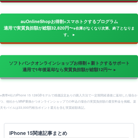
auOnlineShopお得割+スマホトクするプログラム
適用で実質負担額が総額32,820円〜
※在庫がなくなり次第、終了となりま
す。
ソフトバンクオンラインショップお得割＋新トクするサポート
適用で1年後返却なら実質負担額が総額12円〜
※携帯4社のiPhone 15 128GBモデルで残価設定ありの購入方法で一定期間経過後に返却した場合か
つ、他社からMNP乗換かつオンラインショップでの申込の場合の実質負担額の最安料金を掲載。楽
天モバイルは33,000円相当ポイント還元を含む実質総額表記。
iPhone 15関連記事まとめ