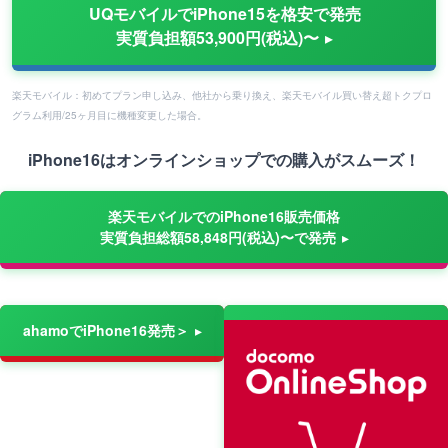
UQモバイルでiPhone15を格安で発売
実質負担額53,900円(税込)〜
楽天モバイル：初めてプラン申し込み、他社から乗り換え、楽天モバイル買い替え超トクプロ
グラム利用/25ヶ月目に機種変更した場合。
iPhone16はオンラインショップでの購入がスムーズ！
楽天モバイルでのiPhone16販売価格
実質負担総額58,848円(税込)〜で発売
ahamoでiPhone16発売＞