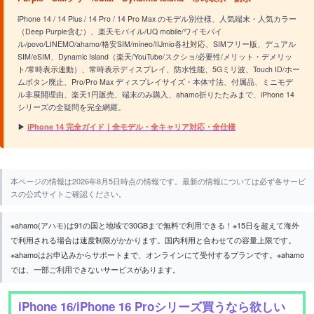
iPhone 14 / 14 Plus / 14 Pro / 14 Pro Max のモデル別仕様、人気端末・人気カラー
（Deep Purple含む）、楽天モバイル/UQ mobile/ワイモバイ
ル/povo/LINEMO/ahamo/格安SIM/mineo/IIJmio各社対応、SIMフリー版、デュアル
SIM/eSIM、Dynamic Island（楽天/YouTube/スクショ/必要性/メリット・デメリッ
ト/常時表示連動）、常時表示ディスプレイ、防水性能、5Gミリ波、Touch ID/ホー
ムボタン廃止、Pro/Pro Max ディスプレイサイズ・本体寸法、付属品、ミニモデ
ル非展開理由、楽天1円販売、端末のみ購入、ahamo折りたたみまで、iPhone 14
シリーズの全疑問を完全網羅。
▶
iPhone 14 完全ガイド｜全モデル・全キャリア対応・全仕様
本ページの情報は2026年8月5日時点の情報です。最新の情報については必ず各サービ
スの公式サイトご確認ください。
※ahamo(アハモ)は91の国と地域で30GBまで無料で利用できる！※15日を超えて海外
で利用される場合は速度制限がかかります。国内利用と合わせての容量上限です。
※ahamoはお申込みからサポートまで、オンラインにて受付するプランです。※ahamo
では、一部ご利用できないサービスがあります。
iPhone 16/iPhone 16 Proシリーズ買うなら欲しい