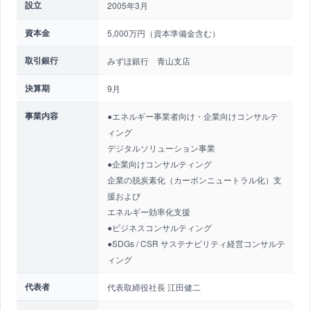
設立
2005年3月
資本金
5,000万円（資本準備金含む）
取引銀行
みずほ銀行 青山支店
決算期
9月
事業内容
●エネルギー事業者向け・企業向けコンサルテ
ィング
デジタルソリューション事業
●企業向けコンサルティング
企業の脱炭素化（カーボンニュートラル化）支
援および
エネルギー効率化支援
●ビジネスコンサルティング
●SDGs / CSR サステナビリティ経営コンサルテ
ィング
代表者
代表取締役社長 江田健二