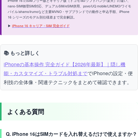
iPhone 16 のSIMフリー版とキャリア版（ドコモ/au/ソフトバンク/楽天）の違い、
nano-SIM物理SIM対応、デュアルSIM/eSIM併用、povo/UQ mobile/LINEMO/ワイモ
バイル/ahamo/irumoなど主要MVNO・サブブランドでの動作と申込手順、iPhone
16 シリーズのモデル別仕様差まで完全解説。
▶
iPhone 16 キャリア・SIM 完全ガイド
📚 もっと詳しく
iPhoneの基本操作 完全ガイド【2026年最新】｜隠し機
能・カスタマイズ・トラブル対処まで
でiPhoneの設定・便
利技の全体像・関連テクニックをまとめて確認できます。
よくある質問
Q. iPhone 16はSIMカードを入れ替えるだけで使えますか？