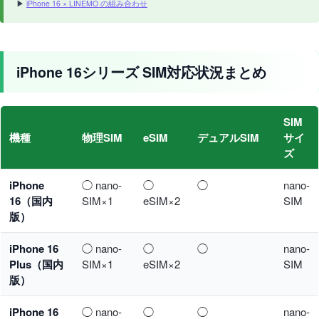
▶
iPhone 16 × LINEMO の組み合わせ
iPhone 16シリーズ SIM対応状況まとめ
SIM
機種
物理SIM
eSIM
デュアルSIM
サイ
ズ
iPhone
◯ nano-
◯
◯
nano-
16（国内
SIM×1
eSIM×2
SIM
版）
iPhone 16
◯ nano-
◯
◯
nano-
Plus（国内
SIM×1
eSIM×2
SIM
版）
iPhone 16
◯ nano-
◯
◯
nano-