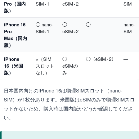
Pro（国内
SIM×1
eSIM×2
SIM
版）
iPhone 16
◯ nano-
◯
◯
nano-
Pro
SIM×1
eSIM×2
SIM
Max（国内
版）
iPhone
×（SIM
◯
◯（eSIM×2）
—
16（米国
スロット
eSIMの
版）
なし）
み
日本国内向けのiPhone 16は物理SIMスロット（nano-
SIM）が1枚分あります。米国版はeSIMのみで物理SIMスロ
ットがないため、購入時は国内版かどうか確認してくださ
い。