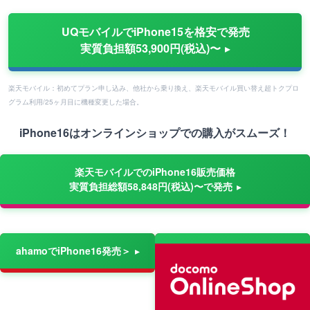
UQモバイルでiPhone15を格安で発売
実質負担額53,900円(税込)〜
楽天モバイル：初めてプラン申し込み、他社から乗り換え、楽天モバイル買い替え超トクプロ
グラム利用/25ヶ月目に機種変更した場合。
iPhone16はオンラインショップでの購入がスムーズ！
楽天モバイルでのiPhone16販売価格
実質負担総額58,848円(税込)〜で発売
ahamoでiPhone16発売＞