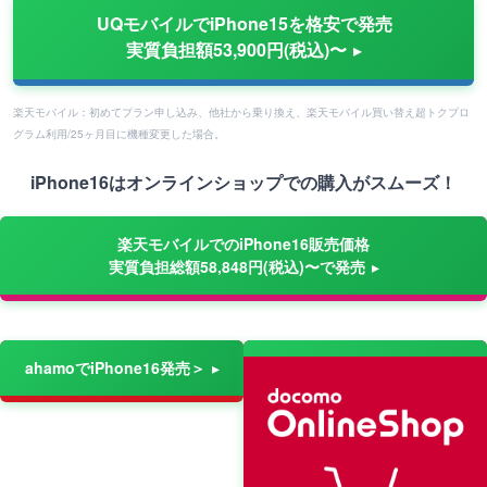
UQモバイルでiPhone15を格安で発売
実質負担額53,900円(税込)〜
楽天モバイル：初めてプラン申し込み、他社から乗り換え、楽天モバイル買い替え超トクプロ
グラム利用/25ヶ月目に機種変更した場合。
iPhone16はオンラインショップでの購入がスムーズ！
楽天モバイルでのiPhone16販売価格
実質負担総額58,848円(税込)〜で発売
ahamoでiPhone16発売＞