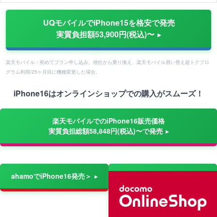
UQモバイルでiPhone15を格安で発売
実質負担額53,900円(税込)〜
楽天モバイル：初めてプラン申し込み、他社から乗り換え、楽天モバイル買い替え超トクプロ
グラム利用/25ヶ月目に機種変更した場合。
iPhone16はオンラインショップでの購入がスムーズ！
楽天モバイルでのiPhone16販売価格
実質負担総額58,848円(税込)〜で発売
ahamoでiPhone16発売＞