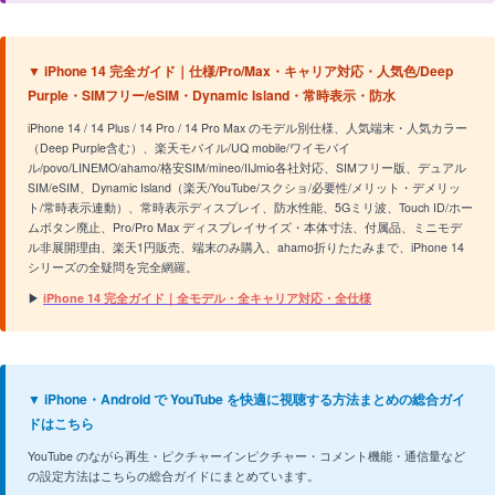
▼ iPhone 14 完全ガイド｜仕様/Pro/Max・キャリア対応・人気色/Deep
Purple・SIMフリー/eSIM・Dynamic Island・常時表示・防水
iPhone 14 / 14 Plus / 14 Pro / 14 Pro Max のモデル別仕様、人気端末・人気カラー
（Deep Purple含む）、楽天モバイル/UQ mobile/ワイモバイ
ル/povo/LINEMO/ahamo/格安SIM/mineo/IIJmio各社対応、SIMフリー版、デュアル
SIM/eSIM、Dynamic Island（楽天/YouTube/スクショ/必要性/メリット・デメリッ
ト/常時表示連動）、常時表示ディスプレイ、防水性能、5Gミリ波、Touch ID/ホー
ムボタン廃止、Pro/Pro Max ディスプレイサイズ・本体寸法、付属品、ミニモデ
ル非展開理由、楽天1円販売、端末のみ購入、ahamo折りたたみまで、iPhone 14
シリーズの全疑問を完全網羅。
▶
iPhone 14 完全ガイド｜全モデル・全キャリア対応・全仕様
▼ iPhone・Android で YouTube を快適に視聴する方法まとめの総合ガイ
ドはこちら
YouTube のながら再生・ピクチャーインピクチャー・コメント機能・通信量など
の設定方法はこちらの総合ガイドにまとめています。