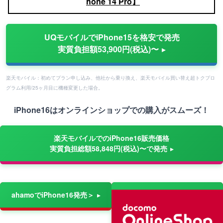
hone 14 Pro】
UQモバイルでiPhone15を格安で発売
実質負担額53,900円(税込)〜
楽天モバイル：初めてプラン申し込み、他社から乗り換え、楽天モバイル買い替え超トクプロ
グラム利用/25ヶ月目に機種変更した場合。
iPhone16はオンラインショップでの購入がスムーズ！
楽天モバイルでのiPhone16販売価格
実質負担総額58,848円(税込)〜で発売
ahamoでiPhone16発売＞