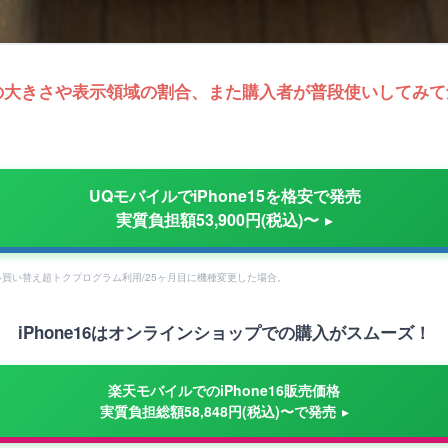
サイズの大きさや表示領域の割合、また
購入者が普段使いしてみて
UQモバイルでiPhone15を格安で発売
実質負担額53,900円(税込)〜
買い替え超トクプログラム利用/25ヶ月目に機種変更した場合。
iPhone16はオンラインショップでの購入がスムーズ！
楽天モバイルでのiPhone16販売価格
実質負担総額58,848円(税込)〜で発売