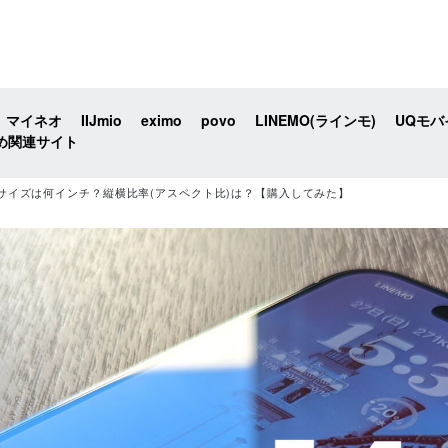
マイネオ
IIJmio
eximo
povo
LINEMO(ラインモ)
UQモバ
め関連サイト
roの画面サイズは何インチ？縦横比率(アスペクト比)は？【購入してみた】