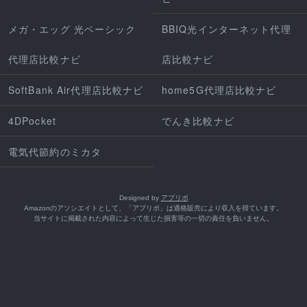
メガ・エッグ 光ベーシック
BBIQ光インターネット代理
代理店比較ナビ
店比較ナビ
SoftBank Air代理店比較ナビ
home5G代理店比較ナビ
4DPocket
でんき比較ナビ
電気代節約のミカタ
Designed by
アプリポ
Amazonのアソシエイトとして、「アプリポ」は適格販売により収入を得ています。
当サイトに掲載された内容によって生じた損害等の一切の責任を負いません。