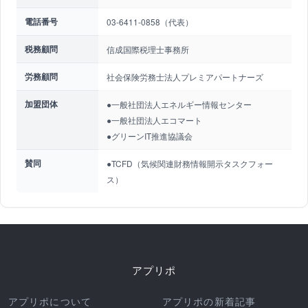
電話番号
03-6411-0858（代表）
税務顧問
信成国際税理士事務所
労務顧問
社会保険労務士法人プレミアパートナーズ
加盟団体
●一般社団法人エネルギー情報センター
●一般社団法人エコマート
●グリーンIT推進協議会
賛同
●TCFD（気候関連財務情報開示タスクフォー
ス）
アプリポ
アプリポについて
アプリポの新着記事