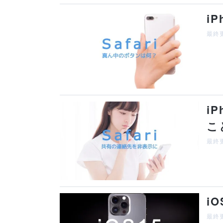
i
最終更
i
こ
最終更
i
最終更