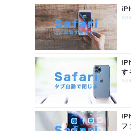
i
最終更
i
す
最終更
i
フ