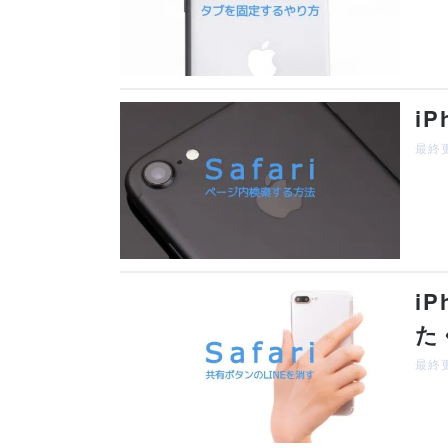
i
最終更
i
た
最終更