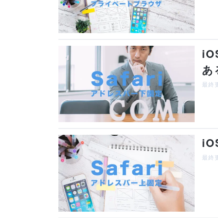
i
あ
最終更
i
最終更