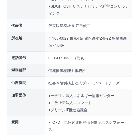
●SDGs / CSR サステナビリティ経営コンサルテ
ィング
代表者
代表取締役社長 江田健二
所在地
〒160-0022 東京都新宿区新宿2-9-22 多摩川新
宿ビル3F
電話番号
03-6411-0858（代表）
税務顧問
信成国際税理士事務所
労務顧問
社会保険労務士法人プレミアパートナーズ
加盟団体
●一般社団法人エネルギー情報センター
●一般社団法人エコマート
●グリーンIT推進協議会
賛同
●TCFD（気候関連財務情報開示タスクフォー
ス）