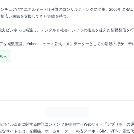
ンチュアにてエネルギー・IT分野のコンサルティングに従事。2005年にRA
で幅広い領域を支援してきた実績を持つ。
・電力ビジネスに精通し、デジタルと社会インフラの接点を捉えた情報発信を
ィアを複数運営。Yahoo!ニュース公式コメンテーターとしての活動のほか、テ
ちら
やモバイル回線に関する解説コンテンツを提供するWebサイト「アプリポ」の
なサイトでは、光回線、ホームルーター、格安スマホ・SIM、VPN、電気