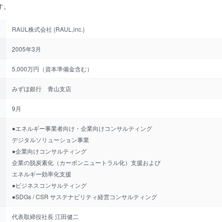
す。
RAUL株式会社 (RAUL,inc.)
2005年3月
5,000万円（資本準備金含む）
みずほ銀行 青山支店
9月
●エネルギー事業者向け・企業向けコンサルティング
デジタルソリューション事業
●企業向けコンサルティング
企業の脱炭素化（カーボンニュートラル化）支援および
エネルギー効率化支援
●ビジネスコンサルティング
●SDGs / CSR サステナビリティ経営コンサルティング
代表取締役社長 江田健二