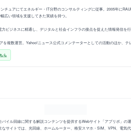
ンチュアにてエネルギー・IT分野のコンサルティングに従事。2005年にRA
で幅広い領域を支援してきた実績を持つ。
・電力ビジネスに精通し、デジタルと社会インフラの接点を捉えた情報発信を
ィアを複数運営。Yahoo!ニュース公式コメンテーターとしての活動のほか、テ
ちら
やモバイル回線に関する解説コンテンツを提供するWebサイト「アプリポ」の
なサイトでは、光回線、ホームルーター、格安スマホ・SIM、VPN、電気