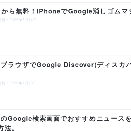
月から無料！iPhoneでGoogle消しゴ
新：2026年6月14日
CブラウザでGoogle Discover(ディ
。
新：2026年7月10日
CのGoogle検索画面でおすすめニュー
方法。