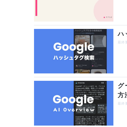
ハ
最終更
グ
方
最終更