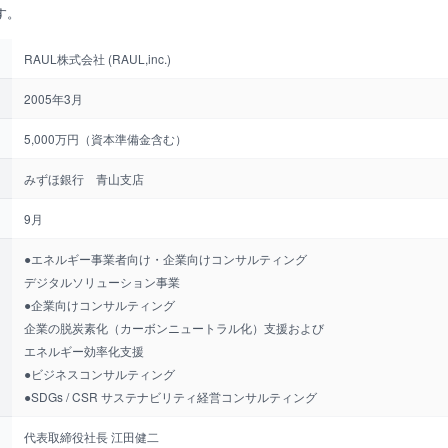
す。
RAUL株式会社 (RAUL,inc.)
2005年3月
5,000万円（資本準備金含む）
みずほ銀行 青山支店
9月
●エネルギー事業者向け・企業向けコンサルティング
デジタルソリューション事業
●企業向けコンサルティング
企業の脱炭素化（カーボンニュートラル化）支援および
エネルギー効率化支援
●ビジネスコンサルティング
●SDGs / CSR サステナビリティ経営コンサルティング
代表取締役社長 江田健二