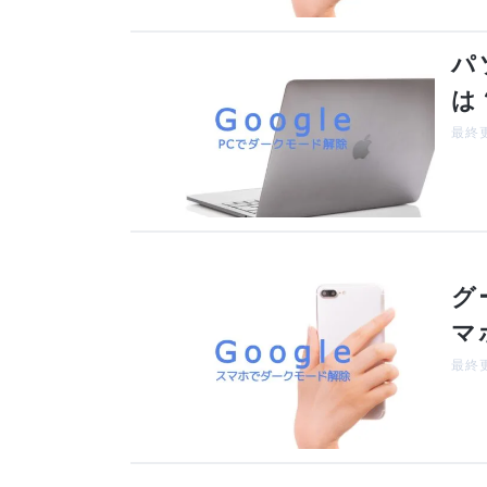
パ
は
最終更
グ
マ
最終更