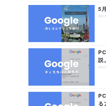
5
最終更
P
説
最終更
P
る