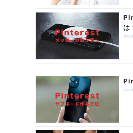
P
は
最終更
P
最終更