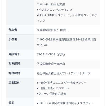
エネルギー効率化支援
●ビジネスコンサルティング
●SDGs / CSR サステナビリティ経営コンサルテ
ィング
代表者
代表取締役社長 江田健二
所在地
〒160-0022 東京都新宿区新宿2-9-22 多摩川新
宿ビル3F
電話番号
03-6411-0858（代表）
税務顧問
信成国際税理士事務所
労務顧問
社会保険労務士法人プレミアパートナーズ
加盟団体
●一般社団法人エネルギー情報センター
●一般社団法人エコマート
●グリーンIT推進協議会
賛同
●TCFD（気候関連財務情報開示タスクフォー