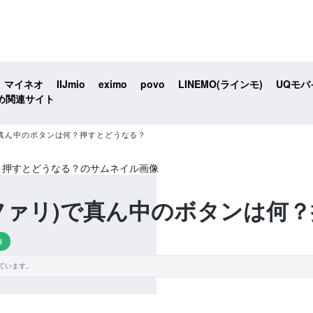
マイネオ
IIJmio
eximo
povo
LINEMO(ラインモ)
UQモバ
め関連サイト
ァリ)で真ん中のボタンは何？押すとどうなる？
ri(サファリ)で真ん中のボタンは
i
ています。