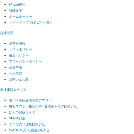
iPhone操作
特殊文字
ホームルーター
サイトマップ(カテゴリ一覧)
会社概要
運営者情報
サイトポリシー
編集ポリシー
プライバシーポリシー
免責事項
利用規約
お問い合わせ
当社運営メディア
モバイル回線情報のアプリポ
格安スマホ・格安SIM・通信キャリア比較ナビ
ぼくの回線ガイド
VPN研究所
ドコモ光代理店比較ナビ
SoftBank 光代理店比較ナビ