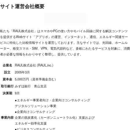
サイト運営会社概要
私たち「RAUL株式会社」はスマホやPCの使い方やモバイル回線に関する解説コンテンツ
を提供するWebサイト「アプリポ」の運営、インターネット、通信、エネルギー関連サー
ビスに特化した比較情報サイトを運営しております。主なサイトでは、光回線、ホームル
ーター、格安スマホ・SIM、VPN、電気代節約など、多岐にわたるサービスを対象に、消費
者が必要な情報をわかりやすく整理し、提供しています。
企業名
RAUL株式会社 (RAUL,inc.)
設立
2005年3月
資本金
5,000万円（資本準備金含む）
取引銀行
みずほ銀行 青山支店
決算期
9月
●エネルギー事業者向け・企業向けコンサルティング
デジタルソリューション事業
●企業向けコンサルティング
事業内容
企業の脱炭素化（カーボンニュートラル化）支援および
エネルギー効率化支援
●ビジネスコンサルティング