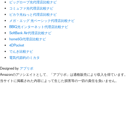
ビッグローブ光代理店比較ナビ
コミュファ光代理店比較ナビ
ピカラ光ねっと代理店比較ナビ
メガ・エッグ 光ベーシック代理店比較ナビ
BBIQ光インターネット代理店比較ナビ
SoftBank Air代理店比較ナビ
home5G代理店比較ナビ
4DPocket
でんき比較ナビ
電気代節約のミカタ
Designed by
アプリポ
Amazonのアソシエイトとして、「アプリポ」は適格販売により収入を得ています。
当サイトに掲載された内容によって生じた損害等の一切の責任を負いません。