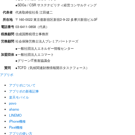
●SDGs / CSR サステナビリティ経営コンサルティング
代表者
代表取締役社長 江田健二
所在地
〒160-0022 東京都新宿区新宿2-9-22 多摩川新宿ビル3F
電話番号
03-6411-0858（代表）
税務顧問
信成国際税理士事務所
労務顧問
社会保険労務士法人プレミアパートナーズ
●一般社団法人エネルギー情報センター
加盟団体
●一般社団法人エコマート
●グリーンIT推進協議会
賛同
●TCFD（気候関連財務情報開示タスクフォース）
アプリポ
アプリポについて
アプリポの新着記事
楽天モバイル
povo
ahamo
LINEMO
iPhone機種
Pixel機種
アプリの使い方