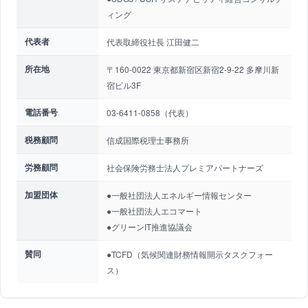
ィング
代表者
代表取締役社長 江田健二
所在地
〒160-0022 東京都新宿区新宿2-9-22 多摩川新
宿ビル3F
電話番号
03-6411-0858（代表）
税務顧問
信成国際税理士事務所
労務顧問
社会保険労務士法人プレミアパートナーズ
加盟団体
●一般社団法人エネルギー情報センター
●一般社団法人エコマート
●グリーンIT推進協議会
賛同
●TCFD（気候関連財務情報開示タスクフォー
ス）