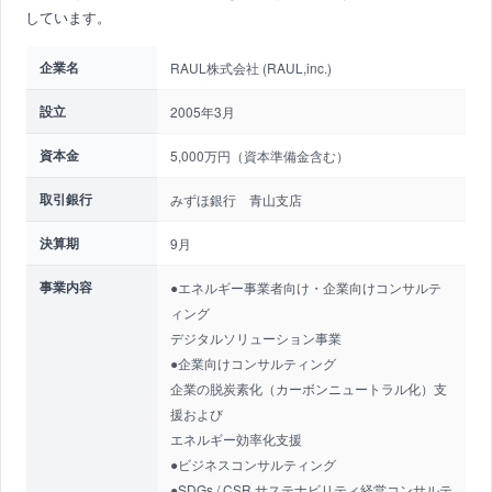
しています。
企業名
RAUL株式会社 (RAUL,inc.)
設立
2005年3月
資本金
5,000万円（資本準備金含む）
取引銀行
みずほ銀行 青山支店
決算期
9月
事業内容
●エネルギー事業者向け・企業向けコンサルテ
ィング
デジタルソリューション事業
●企業向けコンサルティング
企業の脱炭素化（カーボンニュートラル化）支
援および
エネルギー効率化支援
●ビジネスコンサルティング
●SDGs / CSR サステナビリティ経営コンサルテ