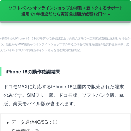
ソフトバンクオンラインショップお得割＋新トクするサポート
適用で1年後返却なら実質負担額が総額12円〜
※携帯4社のiPhone 15 128GBモデルで残価設定ありの購入方法で一定期間経過後に返却した場合か
つ、他社からMNP乗換かつオンラインショップでの申込の場合の実質負担額の最安料金を掲載。楽
天モバイルは33,000円相当ポイント還元を含む実質総額表記。
iPhone 15の動作確認結果
ドコモMAXに対応するiPhone 15は国内で販売された端末
のみです。SIMフリー版、ドコモ版、ソフトバンク版、au
版、楽天モバイル版が含まれます。
データ通信4G/5G：◎