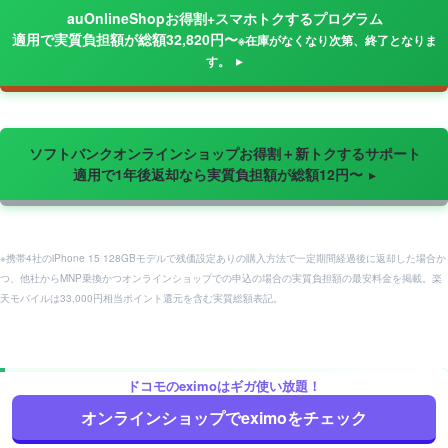
auOnlineShopお得割+スマホトクするプログラム
適用で実質負担額が総額32,820円〜
※在庫がなくなり次第、終了となりま
す。
ソフトバンクオンラインショップお得割＋新トクするサポート
適用で1年後返却なら実質負担額が総額12円〜
※携帯4社のiPhone 15 128GBモデルで残価設定ありの購入方法で一定期間経過後に返却した場合か
つ、他社からMNP乗換かつオンラインショップでの申込の場合の実質負担額の最安料金を掲載。楽
天モバイルは33,000円相当ポイント還元を含む実質総額表記。
ドコモのeximoはギガ使い放題！
iPhone 15はドコモMAX(ドコモ回線)の4G/5G
オンラインショップでeximoをチェック
電波に適合