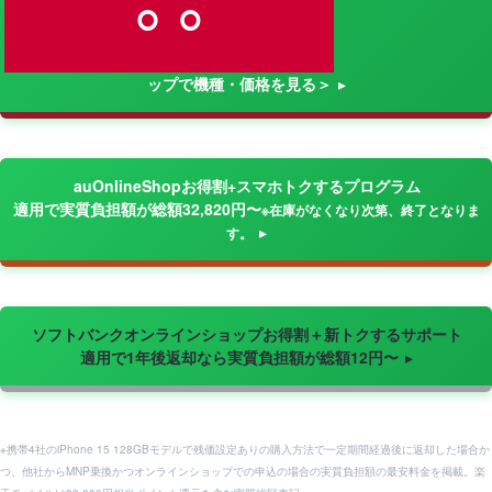
ップで機種・価格を見る＞
auOnlineShopお得割+スマホトクするプログラム
適用で実質負担額が総額32,820円〜
※在庫がなくなり次第、終了となりま
す。
ソフトバンクオンラインショップお得割＋新トクするサポート
適用で1年後返却なら実質負担額が総額12円〜
※携帯4社のiPhone 15 128GBモデルで残価設定ありの購入方法で一定期間経過後に返却した場合か
つ、他社からMNP乗換かつオンラインショップでの申込の場合の実質負担額の最安料金を掲載。楽