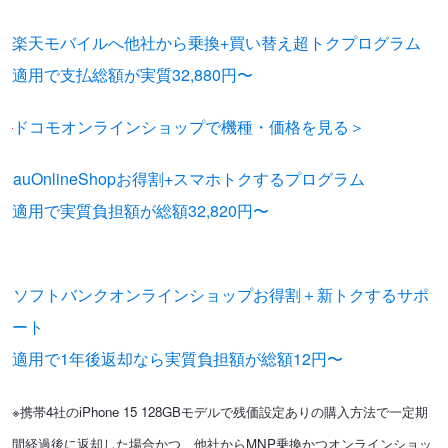
楽天モバイルへ他社から乗換+買い替え超トクプログラム
適用で支払総額が実質32,880円〜
ドコモオンラインショップで機種・価格を見る＞
auOnlineShopお得割+スマホトクするプログラム
適用で実質負担額が総額32,820円〜
※在庫がなくなり次第、終了と
なります。
ソフトバンクオンラインショップお得割＋新トクするサポ
ート
適用で1年後返却なら実質負担額が総額12円〜
※携帯4社のiPhone 15 128GBモデルで残価設定ありの購入方法で一定期
間経過後に返却した場合かつ、他社からMNP乗換かつオンラインショッ