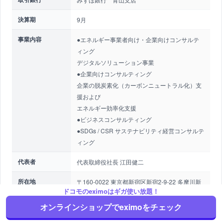
決算期
9月
事業内容
●エネルギー事業者向け・企業向けコンサルテ
ィング
デジタルソリューション事業
●企業向けコンサルティング
企業の脱炭素化（カーボンニュートラル化）支
援および
エネルギー効率化支援
●ビジネスコンサルティング
●SDGs / CSR サステナビリティ経営コンサルテ
ィング
代表者
代表取締役社長 江田健二
所在地
〒160-0022 東京都新宿区新宿2-9-22 多摩川新
ドコモのeximoはギガ使い放題！
宿ビル3F
オンラインショップでeximoをチェック
電話番号
03-6411-0858（代表）