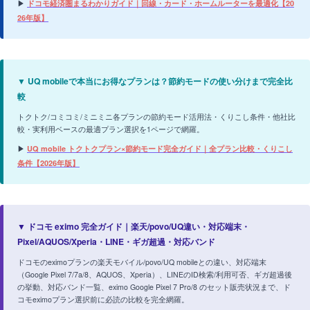
▶
ドコモ経済圏まるわかりガイド｜回線・カード・ホームルーターを最適化【20
26年版】
▼ UQ mobileで本当にお得なプランは？節約モードの使い分けまで完全比
較
トクトク/コミコミ/ミニミニ各プランの節約モード活用法・くりこし条件・他社比
較・実利用ベースの最適プラン選択を1ページで網羅。
▶
UQ mobile トクトクプラン×節約モード完全ガイド｜全プラン比較・くりこし
条件【2026年版】
▼ ドコモ eximo 完全ガイド｜楽天/povo/UQ違い・対応端末・
Pixel/AQUOS/Xperia・LINE・ギガ超過・対応バンド
ドコモのeximoプランの楽天モバイル/povo/UQ mobileとの違い、対応端末
（Google Pixel 7/7a/8、AQUOS、Xperia）、LINEのID検索/利用可否、ギガ超過後
の挙動、対応バンド一覧、eximo Google Pixel 7 Pro/8 のセット販売状況まで、ド
コモeximoプラン選択前に必読の比較を完全網羅。