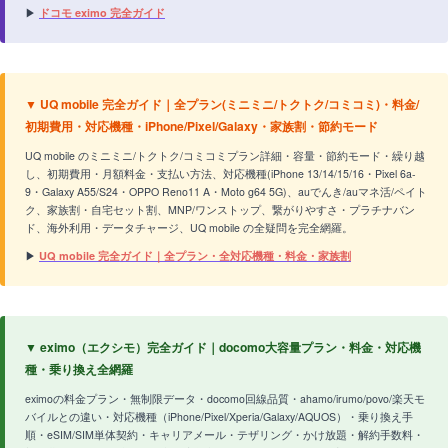
▶
ドコモ eximo 完全ガイド
▼ UQ mobile 完全ガイド｜全プラン(ミニミニ/トクトク/コミコミ)・料金/
初期費用・対応機種・iPhone/Pixel/Galaxy・家族割・節約モード
UQ mobile のミニミニ/トクトク/コミコミプラン詳細・容量・節約モード・繰り越
し、初期費用・月額料金・支払い方法、対応機種(iPhone 13/14/15/16・Pixel 6a-
9・Galaxy A55/S24・OPPO Reno11 A・Moto g64 5G)、auでんき/auマネ活/ペイト
ク、家族割・自宅セット割、MNP/ワンストップ、繋がりやすさ・プラチナバン
ド、海外利用・データチャージ、UQ mobile の全疑問を完全網羅。
▶
UQ mobile 完全ガイド｜全プラン・全対応機種・料金・家族割
▼ eximo（エクシモ）完全ガイド｜docomo大容量プラン・料金・対応機
種・乗り換え全網羅
eximoの料金プラン・無制限データ・docomo回線品質・ahamo/irumo/povo/楽天モ
バイルとの違い・対応機種（iPhone/Pixel/Xperia/Galaxy/AQUOS）・乗り換え手
順・eSIM/SIM単体契約・キャリアメール・テザリング・かけ放題・解約手数料・