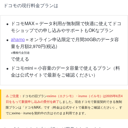
ドコモの現行料金プランは
ドコモMAX＝データ利用が無制限で快適に使えてドコ
モショップでの申し込みやサポートもOKなプラン
ahamo
＝オンライン申込限定で月間30GBのデータ容
量を月額2,970円(税込)
※機種代金別途
で使える
ドコモmini＝小容量のデータ容量で使えるプラン（料
金は公式サイトで最新をご確認ください）
⚠️ ご注意：
ドコモの旧プラン
eximo（エクシモ）・irumo（イルモ）は2025年6月4
日をもって新規申し込みの受付を終了
しました。現在ドコモで新規契約できる無制
限プランは「ドコモMAX」です（料金は公式サイトで最新をご確認ください）。す
でにeximo・irumoを契約中の方はそのまま利用できます。