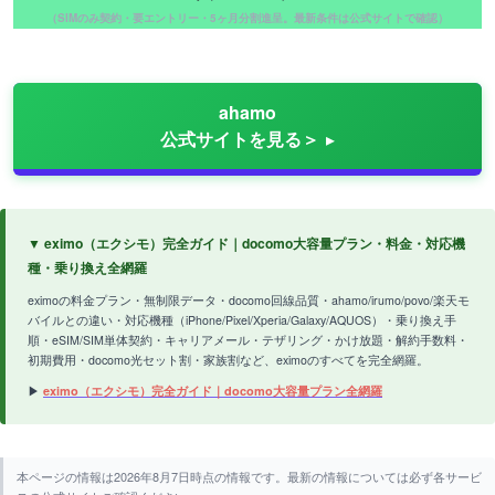
（SIMのみ契約・要エントリー・5ヶ月分割進呈。最新条件は公式サイトで確認）
ahamo
公式サイトを見る＞
▼ eximo（エクシモ）完全ガイド｜docomo大容量プラン・料金・対応機
種・乗り換え全網羅
eximoの料金プラン・無制限データ・docomo回線品質・ahamo/irumo/povo/楽天モ
バイルとの違い・対応機種（iPhone/Pixel/Xperia/Galaxy/AQUOS）・乗り換え手
順・eSIM/SIM単体契約・キャリアメール・テザリング・かけ放題・解約手数料・
初期費用・docomo光セット割・家族割など、eximoのすべてを完全網羅。
▶
eximo（エクシモ）完全ガイド｜docomo大容量プラン全網羅
本ページの情報は2026年8月7日時点の情報です。最新の情報については必ず各サービ