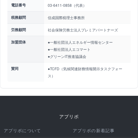
電話番号
03-6411-0858（代表）
税務顧問
信成国際税理士事務所
労務顧問
社会保険労務士法人プレミアパートナーズ
加盟団体
●一般社団法人エネルギー情報センター
●一般社団法人エコマート
●グリーンIT推進協議会
賛同
●TCFD（気候関連財務情報開示タスクフォー
ス）
アプリポ
アプリポについて
アプリポの新着記事