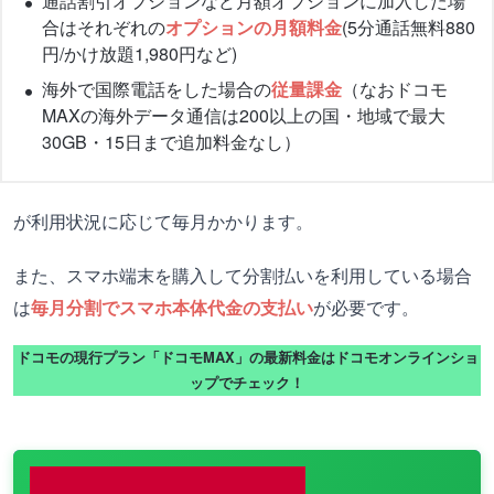
通話割引オプションなど月額オプションに加入した場
合はそれぞれの
オプションの月額料金
(5分通話無料880
円/かけ放題1,980円など)
海外で国際電話をした場合の
従量課金
（なおドコモ
MAXの海外データ通信は200以上の国・地域で最大
30GB・15日まで追加料金なし）
が利用状況に応じて毎月かかります。
また、スマホ端末を購入して分割払いを利用している場合
は
毎月分割でスマホ本体代金の支払い
が必要です。
ドコモの現行プラン「ドコモMAX」の最新料金はドコモオンラインショ
ップでチェック！