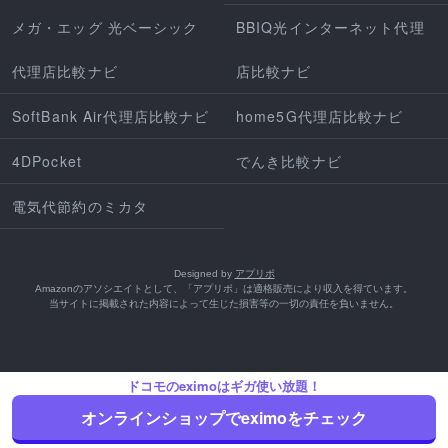
メガ・エッグ 光ベーシック
BBIQ光インターネット代理
代理店比較ナビ
店比較ナビ
SoftBank Air代理店比較ナビ
home5G代理店比較ナビ
4DPocket
でんき比較ナビ
電気代節約のミカタ
Designed by
アプリポ
Amazonのアソシエイトとして、「アプリポ」は適格販売により収入を得ています。
当サイトに掲載された内容によって生じた損害等の一切の責任を負いません。
ドコモのeximoはギガ使い放題！
オンラインショップでeximoをチェック