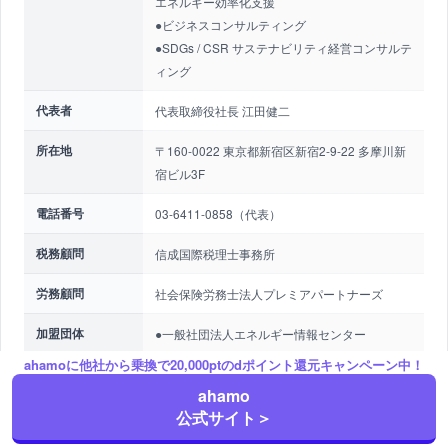
エネルギー効率化支援
●ビジネスコンサルティング
●SDGs / CSR サステナビリティ経営コンサルテ
ィング
代表者
代表取締役社長 江田健二
所在地
〒160-0022 東京都新宿区新宿2-9-22 多摩川新
宿ビル3F
電話番号
03-6411-0858（代表）
税務顧問
信成国際税理士事務所
労務顧問
社会保険労務士法人プレミアパートナーズ
加盟団体
●一般社団法人エネルギー情報センター
●一般社団法人エコマート
ahamoに他社から乗換で20,000ptのdポイント還元キャンペーン中！
●グリーンIT推進協議会
ahamo
公式サイト＞
賛同
●TCFD（気候関連財務情報開示タスクフォー
ス）