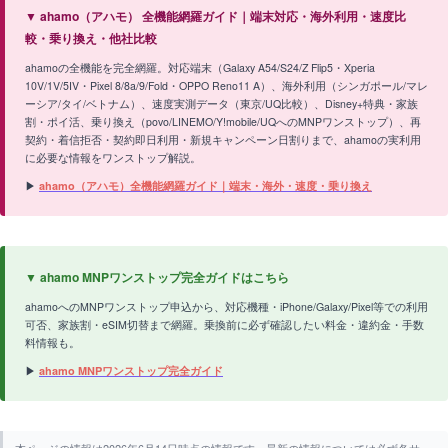
▼ ahamo（アハモ） 全機能網羅ガイド｜端末対応・海外利用・速度比
較・乗り換え・他社比較
ahamoの全機能を完全網羅。対応端末（Galaxy A54/S24/Z Flip5・Xperia
10V/1V/5IV・Pixel 8/8a/9/Fold・OPPO Reno11 A）、海外利用（シンガポール/マレ
ーシア/タイ/ベトナム）、速度実測データ（東京/UQ比較）、Disney+特典・家族
割・ポイ活、乗り換え（povo/LINEMO/Y!mobile/UQへのMNPワンストップ）、再
契約・着信拒否・契約即日利用・新規キャンペーン日割りまで、ahamoの実利用
に必要な情報をワンストップ解説。
▶
ahamo（アハモ）全機能網羅ガイド｜端末・海外・速度・乗り換え
▼ ahamo MNPワンストップ完全ガイドはこちら
ahamoへのMNPワンストップ申込から、対応機種・iPhone/Galaxy/Pixel等での利用
可否、家族割・eSIM切替まで網羅。乗換前に必ず確認したい料金・違約金・手数
料情報も。
▶
ahamo MNPワンストップ完全ガイド