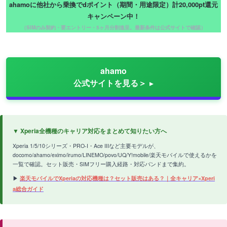
ahamoに他社から乗換でdポイント（期間・用途限定）計20,000pt還元
キャンペーン中！
（SIMのみ契約・要エントリー・5ヶ月分割進呈。最新条件は公式サイトで確認）
ahamo
公式サイトを見る＞
▼ Xperia全機種のキャリア対応をまとめて知りたい方へ
Xperia 1/5/10シリーズ・PRO-I・Ace IIIなど主要モデルが、
docomo/ahamo/eximo/irumo/LINEMO/povo/UQ/Y!mobile/楽天モバイルで使えるかを
一覧で確認。セット販売・SIMフリー購入経路・対応バンドまで集約。
▶
楽天モバイルでXperiaの対応機種は？セット販売はある？｜全キャリア×Xperi
a総合ガイド