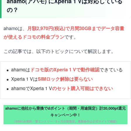
ahamo(アハモ) にXperia 1 Vは対応している
の？
ahamoは、
月額2,970円(税込)で月間30GBまでデータ容量
が使えるドコモの料金プラン
です。
この記事では、以下のトピックについて解説します。
ahamoは
ドコモ版のXperia 1 Vで動作確認
できている
Xperia 1 Vは
SIMロック解除は要らない
ahamoでXperia 1 V
のセット購入可能はできない
ahamoに他社から乗換でdポイント（期間・用途限定）計20,000pt還元
キャンペーン中！
（SIMのみ契約・要エントリー・5ヶ月分割進呈。最新条件は公式サイトで確認）