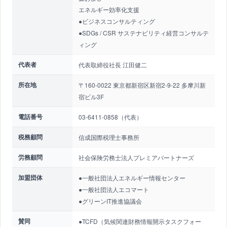
エネルギー効率化支援
●ビジネスコンサルティング
●SDGs / CSR サステナビリティ経営コンサルテ
ィング
代表者
代表取締役社長 江田健二
所在地
〒160-0022 東京都新宿区新宿2-9-22 多摩川新
宿ビル3F
電話番号
03-6411-0858（代表）
税務顧問
信成国際税理士事務所
労務顧問
社会保険労務士法人プレミアパートナーズ
加盟団体
●一般社団法人エネルギー情報センター
●一般社団法人エコマート
●グリーンIT推進協議会
賛同
●TCFD（気候関連財務情報開示タスクフォー