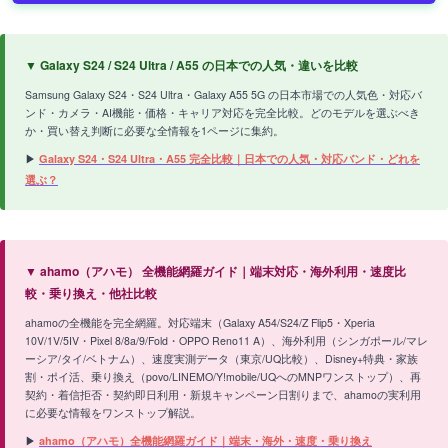
▼ Galaxy S24 / S24 Ultra / A55 の日本での人気・違いを比較
Samsung Galaxy S24・S24 Ultra・Galaxy A55 5G の日本市場での人気色・対応バ
ンド・カメラ・AI機能・価格・キャリア対応を完全比較。どのモデルを選ぶべき
か・買い替え判断に必要な全情報を1ページに集約。
▶
Galaxy S24・S24 Ultra・A55 完全比較｜日本での人気・対応バンド・どれを
選ぶ？
▼ ahamo（アハモ） 全機能網羅ガイド｜端末対応・海外利用・速度比
較・乗り換え・他社比較
ahamoの全機能を完全網羅。対応端末（Galaxy A54/S24/Z Flip5・Xperia
10V/1V/5IV・Pixel 8/8a/9/Fold・OPPO Reno11 A）、海外利用（シンガポール/マレ
ーシア/タイ/ベトナム）、速度実測データ（東京/UQ比較）、Disney+特典・家族
割・ポイ活、乗り換え（povo/LINEMO/Y!mobile/UQへのMNPワンストップ）、再
契約・着信拒否・契約即日利用・新規キャンペーン日割りまで、ahamoの実利用
に必要な情報をワンストップ解説。
▶
ahamo（アハモ）全機能網羅ガイド｜端末・海外・速度・乗り換え