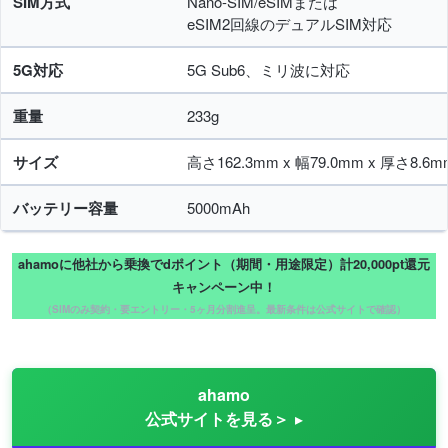
SIM方式
Nano-SIM/eSIMまたは
eSIM2回線のデュアルSIM対応
5G対応
5G Sub6、ミリ波に対応
重量
233g
サイズ
高さ162.3mm x 幅79.0mm x 厚さ8.6m
バッテリー容量
5000mAh
ahamoに他社から乗換でdポイント（期間・用途限定）計20,000pt還元
キャンペーン中！
（SIMのみ契約・要エントリー・5ヶ月分割進呈。最新条件は公式サイトで確認）
ahamo
公式サイトを見る＞