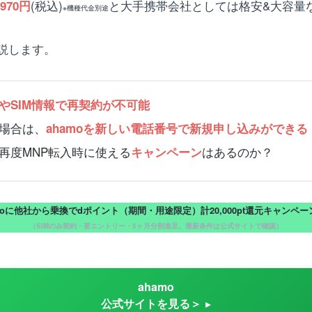
(税込)
と大手携帯会社としては格安&大容量
970円
※機種代金別途
説します。
や
SIM情報で再契約が不可能
た場合は、
ahamoを新しい電話番号で新規申し込みができる
や再度MNP転入時に使える
はあるのか？
キャンペーン
moに他社から乗換でdポイント（期間・用途限定）計20,000pt還元キャンペ
（SIMのみ契約・要エントリー・5ヶ月分割進呈。最新条件は公式サイトで確認）
ahamo
公式サイトを見る＞