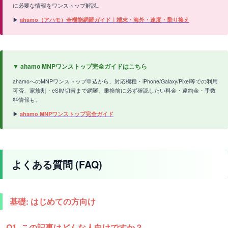
に必要な情報をワンストップ解説。
▶
ahamo（アハモ）全機能網羅ガイド｜端末・海外・速度・乗り換え
▼ ahamo MNPワンストップ完全ガイドはこちら
ahamoへのMNPワンストップ申込から、対応機種・iPhone/Galaxy/Pixel等での利用
可否、家族割・eSIM切替まで網羅。乗換前に必ず確認したい料金・違約金・手数
料情報も。
▶
ahamo MNPワンストップ完全ガイド
よくある質問 (FAQ)
基礎: はじめての方向け
Q1. この記事はどんな人向けですか？