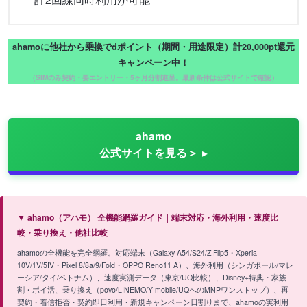
ahamoに他社から乗換でdポイント（期間・用途限定）計20,000pt還元
キャンペーン中！
（SIMのみ契約・要エントリー・5ヶ月分割進呈。最新条件は公式サイトで確認）
ahamo
公式サイトを見る＞
▼ ahamo（アハモ） 全機能網羅ガイド｜端末対応・海外利用・速度比
較・乗り換え・他社比較
ahamoの全機能を完全網羅。対応端末（Galaxy A54/S24/Z Flip5・Xperia
10V/1V/5IV・Pixel 8/8a/9/Fold・OPPO Reno11 A）、海外利用（シンガポール/マレ
ーシア/タイ/ベトナム）、速度実測データ（東京/UQ比較）、Disney+特典・家族
割・ポイ活、乗り換え（povo/LINEMO/Y!mobile/UQへのMNPワンストップ）、再
契約・着信拒否・契約即日利用・新規キャンペーン日割りまで、ahamoの実利用