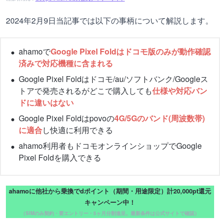
2024年2月9日当記事では以下の事柄について解説します。
ahamoで
Google Pixel Foldはドコモ版のみが動作確認
済みで対応機種に含まれる
Google Pixel Foldはドコモ/au/ソフトバンク/Googleス
トアで発売されるがどこで購入しても
仕様や対応バン
ドに違いはない
Google Pixel Foldはpovoの
4G/5Gのバンド(周波数帯)
に適合
し快適に利用できる
ahamo利用者もドコモオンラインショップでGoogle
Pixel Foldを購入できる
ahamoに他社から乗換でdポイント（期間・用途限定）計20,000pt還元
キャンペーン中！
（SIMのみ契約・要エントリー・5ヶ月分割進呈。最新条件は公式サイトで確認）