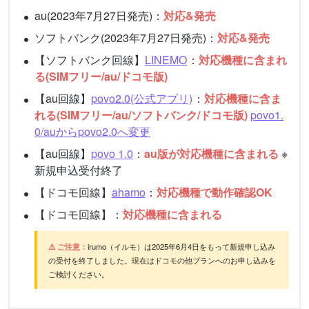
au(2023年7月27日発売)：
対応&発売
ソフトバンク(2023年7月27日発売)：
対応&発売
【ソフトバンク回線】
LINEMO
：
対応機種に含まれ
る(SIMフリー/au/ドコモ版)
【au回線】
povo2.0(公式アプリ)
：
対応機種に含ま
れる(SIMフリー/au/ソフトバンク/ドコモ版)
povo1.
0/auからpovo2.0へ変更
【au回線】
povo 1.0
：
au版が対応機種に含まれる
※
新規申込受付終了
【ドコモ回線】
ahamo
：
対応機種で動作確認OK
【ドコモ回線】：
対応機種に含まれる
⚠️ ご注意：
irumo（イルモ）は2025年6月4日をもって新規申し込み
の受付を終了しました。現在はドコモの他プランへのお申し込みを
ご検討ください。