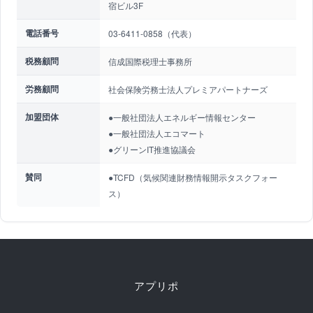
宿ビル3F
電話番号
03-6411-0858（代表）
税務顧問
信成国際税理士事務所
労務顧問
社会保険労務士法人プレミアパートナーズ
加盟団体
●一般社団法人エネルギー情報センター
●一般社団法人エコマート
●グリーンIT推進協議会
賛同
●TCFD（気候関連財務情報開示タスクフォー
ス）
アプリポ