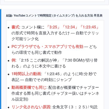
結論: YouTubeコメントで時間指定 (タイムスタンプ) を入れる方法 早見表
書式
: コメント欄に
「3:25」「12:34」「1:23:45」
の形式で時間を直接入力するだけ — 自動でクリッ
ク可能リンク化
PCブラウザでも・スマホアプリでも有効
— どち
らの環境でも同じ書式で動作
例
: 「2:15 ここの解説が神」「7:30 BGMが切り替
わる」のように本文中に書ける
1時間以上の動画
: 「1:23:45」のように時:分:秒で
表記 — 自動でその時刻にジャンプ
動画概要欄でも同じ
: 配信者が概要欄でチャプター
作成する際も同じ書式 (チャプター扱いはチャンネ
ル設定別)
リンク化されない原因
: 全角文字 (３：２５) / 句読