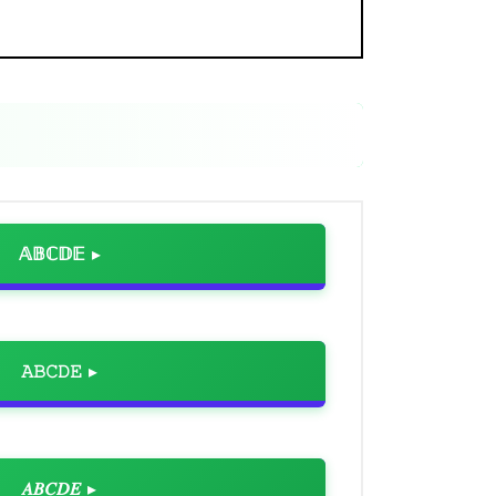
𝔸𝔹ℂ𝔻𝔼
𝙰𝙱𝙲𝙳𝙴
𝐴𝐵𝐶𝐷𝐸