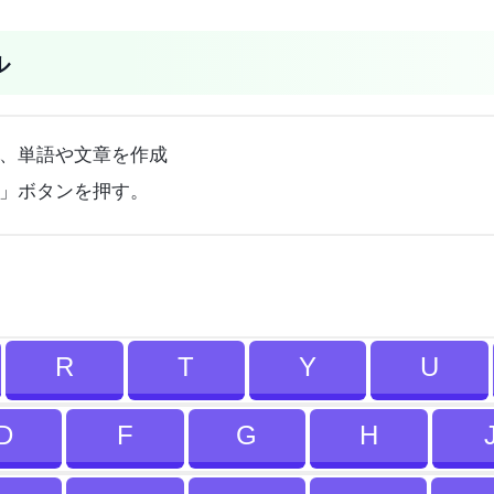
ル
、単語や文章を作成
」ボタンを押す。
R
T
Y
U
D
F
G
H