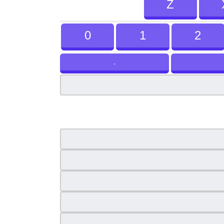
Z
0
1
2
.