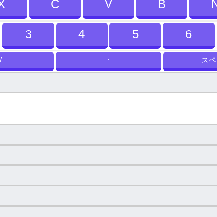
X
C
V
B
3
4
5
6
/
:
スペ