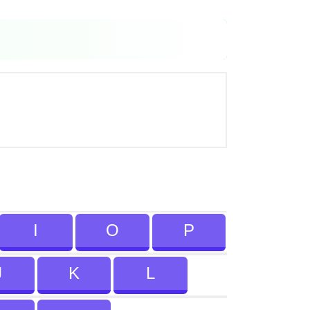
I
O
P
J
K
L