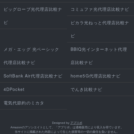
ビッグローブ光代理店比較ナ
コミュファ光代理店比較ナビ
ビ
ピカラ光ねっと代理店比較ナ
ビ
メガ・エッグ 光ベーシック
BBIQ光インターネット代理
代理店比較ナビ
店比較ナビ
SoftBank Air代理店比較ナビ
home5G代理店比較ナビ
4DPocket
でんき比較ナビ
電気代節約のミカタ
Designed by
アプリポ
Amazonのアソシエイトとして、「アプリポ」は適格販売により収入を得ています。
当サイトに掲載された内容によって生じた損害等の一切の責任を負いません。