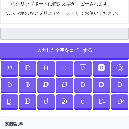
のクリップボードに特殊文字がコピーされます。
スマホの各アプリ上でペーストしてお使いください。
入力した文字をコピーする
𝓓
𝔻
𝐃
𝙳
🄳
🅳
Ⓓ
𝔇
𝕯
𝘿
𝘋
Ｄ
𝗗
D̶
D̲
ᗪ
ᦔ
ᕲ
ɖ
D̴
D̷
関連記事