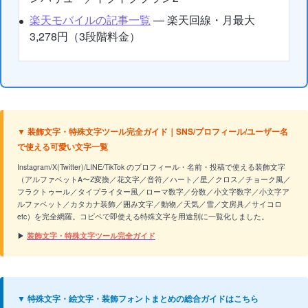
楽天モバイルの記事一覧
— 楽天回線・月最大
3,278円（3段階料金）
▼ 装飾文字・特殊文字ツール完全ガイド｜SNS/プロフィール/ユーザー名
で使える可愛い文字一覧
Instagram/X(Twitter)/LINE/TikTok のプロフィール・名前・投稿で使える装飾文字
（アルファベットA〜Z変換／花文字／音符／ハート／星／クロス／チョーク風／
フラクトゥール／タイプライター風／ローマ数字／分数／小文字数字／小文字ア
ルファベット／カタカナ装飾／囲み文字／動物／天気／雪／文房具／サイコロ
etc）を完全網羅。コピペで即使える特殊文字を用途別に一覧化しました。
▶
装飾文字・特殊文字ツール完全ガイド
▼ 特殊文字・絵文字・装飾フォントまとめの総合ガイドはこちら