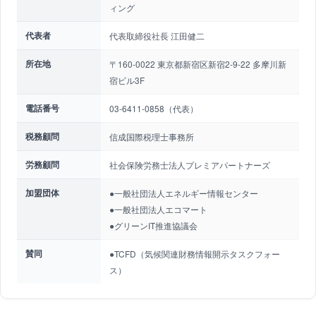
ィング
代表者
代表取締役社長 江田健二
所在地
〒160-0022 東京都新宿区新宿2-9-22 多摩川新
宿ビル3F
電話番号
03-6411-0858（代表）
税務顧問
信成国際税理士事務所
労務顧問
社会保険労務士法人プレミアパートナーズ
加盟団体
●一般社団法人エネルギー情報センター
●一般社団法人エコマート
●グリーンIT推進協議会
賛同
●TCFD（気候関連財務情報開示タスクフォー
ス）