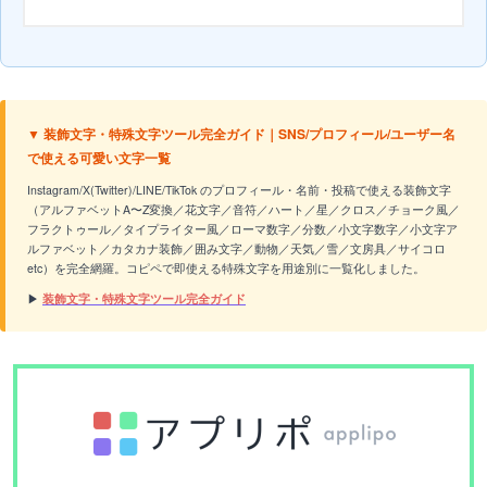
▼ 装飾文字・特殊文字ツール完全ガイド｜SNS/プロフィール/ユーザー名
で使える可愛い文字一覧
Instagram/X(Twitter)/LINE/TikTok のプロフィール・名前・投稿で使える装飾文字
（アルファベットA〜Z変換／花文字／音符／ハート／星／クロス／チョーク風／
フラクトゥール／タイプライター風／ローマ数字／分数／小文字数字／小文字ア
ルファベット／カタカナ装飾／囲み文字／動物／天気／雪／文房具／サイコロ
etc）を完全網羅。コピペで即使える特殊文字を用途別に一覧化しました。
▶
装飾文字・特殊文字ツール完全ガイド