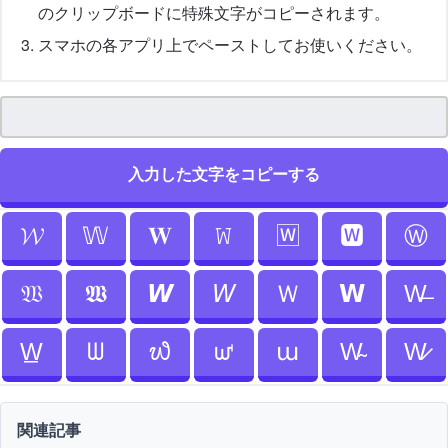
のクリップボードに特殊文字がコピーされます。
スマホの各アプリ上でペーストしてお使いください。
入力した文字をコピーする
𝓦
𝕎
𝐖
𝚆
🅆
🆆
Ⓦ
𝔚
𝖂
𝙒
𝘞
Ｗ
𝗪
W̶
W̲
ᗯ
᭙
ᘺ
ա
W̴
W̷
関連記事