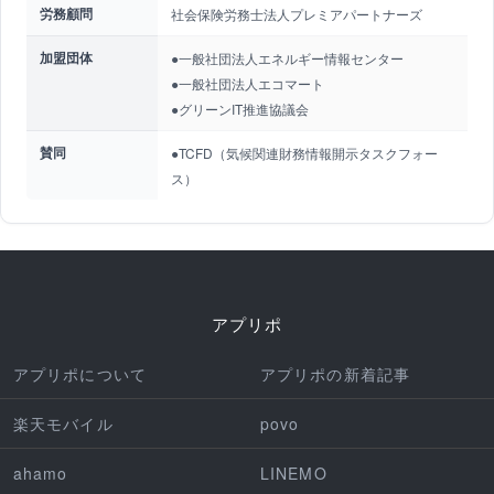
労務顧問
社会保険労務士法人プレミアパートナーズ
加盟団体
●一般社団法人エネルギー情報センター
●一般社団法人エコマート
●グリーンIT推進協議会
賛同
●TCFD（気候関連財務情報開示タスクフォー
ス）
アプリポ
アプリポについて
アプリポの新着記事
楽天モバイル
povo
ahamo
LINEMO