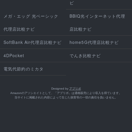
ビ
メガ・エッグ 光ベーシック
BBIQ光インターネット代理
代理店比較ナビ
店比較ナビ
SoftBank Air代理店比較ナビ
home5G代理店比較ナビ
4DPocket
でんき比較ナビ
電気代節約のミカタ
Designed by
アプリポ
Amazonのアソシエイトとして、「アプリポ」は適格販売により収入を得ています。
当サイトに掲載された内容によって生じた損害等の一切の責任を負いません。