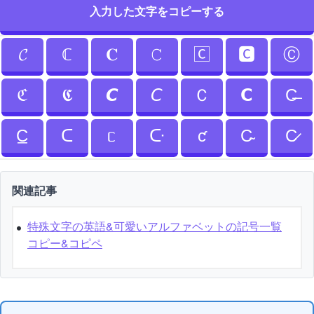
入力した文字をコピーする
𝓒
ℂ
𝐂
𝙲
🄲
🅲
Ⓒ
ℭ
𝕮
𝘾
𝘊
Ｃ
𝗖
C̶
C̲
ᑕ
ᥴ
ᑢ
ƈ
C̴
C̷
関連記事
特殊文字の英語&可愛いアルファベットの記号一覧
コピー&コピペ