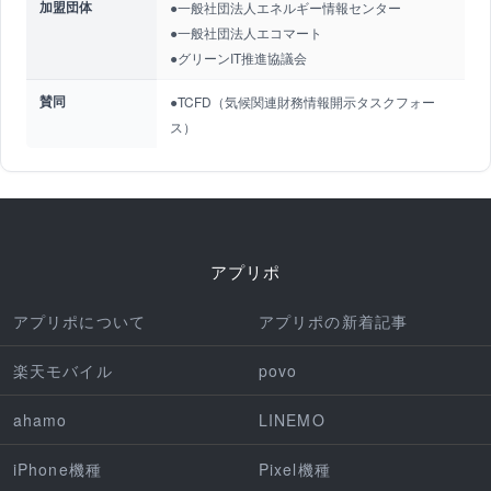
加盟団体
●一般社団法人エネルギー情報センター
●一般社団法人エコマート
●グリーンIT推進協議会
賛同
●TCFD（気候関連財務情報開示タスクフォー
ス）
アプリポ
アプリポについて
アプリポの新着記事
楽天モバイル
povo
ahamo
LINEMO
iPhone機種
Pixel機種