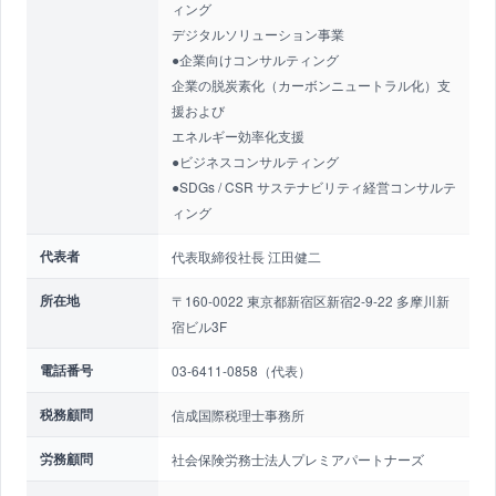
ィング
デジタルソリューション事業
●企業向けコンサルティング
企業の脱炭素化（カーボンニュートラル化）支
援および
エネルギー効率化支援
●ビジネスコンサルティング
●SDGs / CSR サステナビリティ経営コンサルテ
ィング
代表者
代表取締役社長 江田健二
所在地
〒160-0022 東京都新宿区新宿2-9-22 多摩川新
宿ビル3F
電話番号
03-6411-0858（代表）
税務顧問
信成国際税理士事務所
労務顧問
社会保険労務士法人プレミアパートナーズ