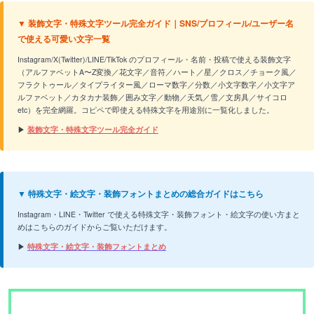
▼ 装飾文字・特殊文字ツール完全ガイド｜SNS/プロフィール/ユーザー名
で使える可愛い文字一覧
Instagram/X(Twitter)/LINE/TikTok のプロフィール・名前・投稿で使える装飾文字
（アルファベットA〜Z変換／花文字／音符／ハート／星／クロス／チョーク風／
フラクトゥール／タイプライター風／ローマ数字／分数／小文字数字／小文字ア
ルファベット／カタカナ装飾／囲み文字／動物／天気／雪／文房具／サイコロ
etc）を完全網羅。コピペで即使える特殊文字を用途別に一覧化しました。
▶
装飾文字・特殊文字ツール完全ガイド
▼ 特殊文字・絵文字・装飾フォントまとめの総合ガイドはこちら
Instagram・LINE・Twitter で使える特殊文字・装飾フォント・絵文字の使い方まと
めはこちらのガイドからご覧いただけます。
▶
特殊文字・絵文字・装飾フォントまとめ