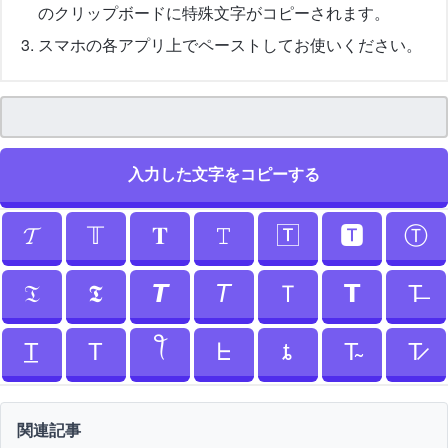
のクリップボードに特殊文字がコピーされます。
スマホの各アプリ上でペーストしてお使いください。
入力した文字をコピーする
𝓣
𝕋
𝐓
𝚃
🅃
🆃
Ⓣ
𝔗
𝕿
𝙏
𝘛
Ｔ
𝗧
T̶
T̲
T
ꪻ
ᖶ
ȶ
T̴
T̷
関連記事