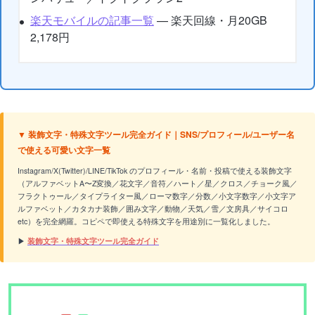
楽天モバイルの記事一覧
— 楽天回線・月20GB
2,178円
▼ 装飾文字・特殊文字ツール完全ガイド｜SNS/プロフィール/ユーザー名
で使える可愛い文字一覧
Instagram/X(Twitter)/LINE/TikTok のプロフィール・名前・投稿で使える装飾文字
（アルファベットA〜Z変換／花文字／音符／ハート／星／クロス／チョーク風／
フラクトゥール／タイプライター風／ローマ数字／分数／小文字数字／小文字ア
ルファベット／カタカナ装飾／囲み文字／動物／天気／雪／文房具／サイコロ
etc）を完全網羅。コピペで即使える特殊文字を用途別に一覧化しました。
▶
装飾文字・特殊文字ツール完全ガイド