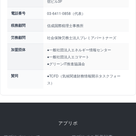
宿ビル3F
電話番号
03-6411-0858（代表）
税務顧問
信成国際税理士事務所
労務顧問
社会保険労務士法人プレミアパートナーズ
加盟団体
●一般社団法人エネルギー情報センター
●一般社団法人エコマート
●グリーンIT推進協議会
賛同
●TCFD（気候関連財務情報開示タスクフォー
ス）
アプリポ