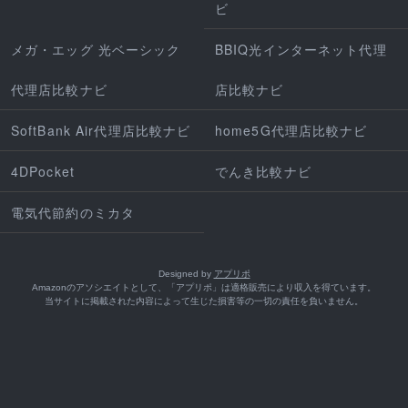
ビ
メガ・エッグ 光ベーシック
BBIQ光インターネット代理
代理店比較ナビ
店比較ナビ
SoftBank Air代理店比較ナビ
home5G代理店比較ナビ
4DPocket
でんき比較ナビ
電気代節約のミカタ
Designed by
アプリポ
Amazonのアソシエイトとして、「アプリポ」は適格販売により収入を得ています。
当サイトに掲載された内容によって生じた損害等の一切の責任を負いません。