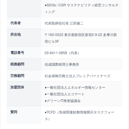
●SDGs / CSR サステナビリティ経営コンサルテ
ィング
代表者
代表取締役社長 江田健二
所在地
〒160-0022 東京都新宿区新宿2-9-22 多摩川新
宿ビル3F
電話番号
03-6411-0858（代表）
税務顧問
信成国際税理士事務所
労務顧問
社会保険労務士法人プレミアパートナーズ
加盟団体
●一般社団法人エネルギー情報センター
●一般社団法人エコマート
●グリーンIT推進協議会
賛同
●TCFD（気候関連財務情報開示タスクフォー
ス）