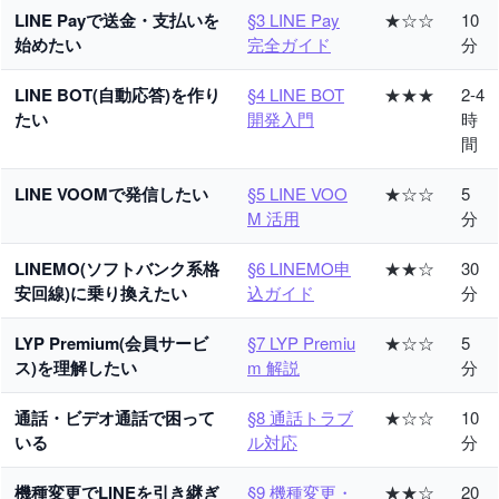
LINE Payで送金・支払いを
§3 LINE Pay
★☆☆
10
始めたい
完全ガイド
分
LINE BOT(自動応答)を作り
§4 LINE BOT
★★★
2-4
たい
開発入門
時
間
LINE VOOMで発信したい
§5 LINE VOO
★☆☆
5
M 活用
分
LINEMO(ソフトバンク系格
§6 LINEMO申
★★☆
30
安回線)に乗り換えたい
込ガイド
分
LYP Premium(会員サービ
§7 LYP Premiu
★☆☆
5
ス)を理解したい
m 解説
分
通話・ビデオ通話で困って
§8 通話トラブ
★☆☆
10
いる
ル対応
分
機種変更でLINEを引き継ぎ
§9 機種変更・
★★☆
20