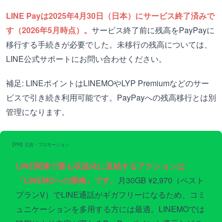
LINE Payは2025年4月30日（日本）にサービス終了済みで
す（2026年5月時点）。
サービス終了前に残高をPayPayに
移行する手続きが必要でした。未移行の残高については、
LINE公式サポートにお問い合わせください。
補足: LINEポイントはLINEMOやLYP Premiumなどのサー
ビスで引き続き利用可能です。PayPayへの残高移行とは別
管理になります。
【PR】広告・プロモーション
LINE関連で最も収益化に直結するアクションは
「LINEMOへの乗換」です。
月30GB ¥2,970（ベスト
プランV）でLINE通話がギガフリーになるため、コミ
ュニケーションを多用する方には最適。LINEMOでは