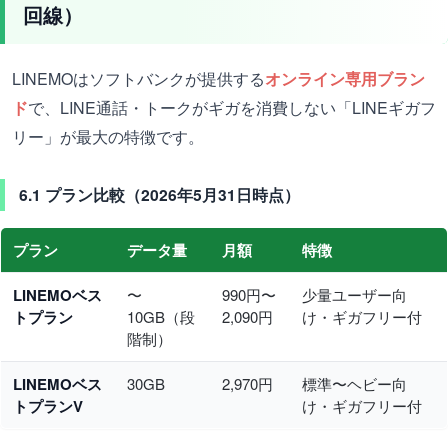
回線）
LINEMOはソフトバンクが提供する
オンライン専用ブラン
ド
で、LINE通話・トークがギガを消費しない「LINEギガフ
リー」が最大の特徴です。
6.1 プラン比較（2026年5月31日時点）
プラン
データ量
月額
特徴
LINEMOベス
〜
990円〜
少量ユーザー向
トプラン
10GB（段
2,090円
け・ギガフリー付
階制）
LINEMOベス
30GB
2,970円
標準〜ヘビー向
トプランV
け・ギガフリー付