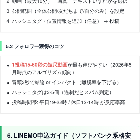
動画（最大10分）・写真・テキストいずれかを選択
公開範囲（全体公開/友だちまで/自分のみ）を設定
ハッシュタグ・位置情報を追加（任意） → 投稿
5.2 フォロワー獲得のコツ
1投稿15-60秒の短尺動画
が最も伸びやすい（2026年5
月時点のアルゴリズム傾向）
冒頭3秒で結論 or インパクト（離脱率を下げる）
ハッシュタグは3-5個（過剰だとスパム判定）
投稿時間帯: 平日19-22時 / 休日12-14時 が反応率高
6. LINEMO申込ガイド（ソフトバンク系格安