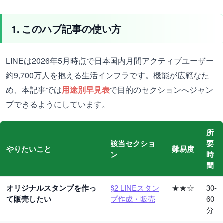
1. このハブ記事の使い方
LINEは2026年5月時点で日本国内月間アクティブユーザー
約9,700万人を抱える生活インフラです。機能が広範なた
め、本記事では
用途別早見表
で目的のセクションへジャン
プできるようにしています。
所
該当セクショ
要
やりたいこと
難易度
ン
時
間
オリジナルスタンプを作っ
§2 LINEスタン
★★☆
30-
て販売したい
プ作成・販売
60
分