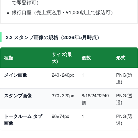
で即登録可）
銀行口座（売上振込用・¥1,000以上で振込可）
2.2 スタンプ画像の規格（2026年5月時点）
サイズ(最
種類
個数
形式
大)
メイン画像
240×240px
1
PNG(透
過)
スタンプ画像
370×320px
8/16/24/32/40
PNG(透
個
過)
トークルーム タブ
96×74px
1
PNG(透
画像
過)