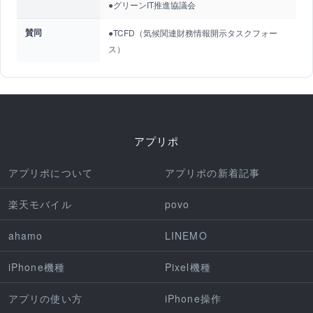
●グリーンIT推進協議会
賛同
●TCFD（気候関連財務情報開示タスクフォー
ス）
アプリポ
アプリポについて
アプリポの新着記事
楽天モバイル
povo
ahamo
LINEMO
iPhone機種
Pixel機種
アプリの使い方
iPhone操作