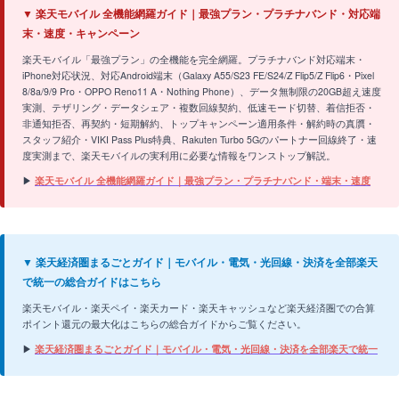
▼ 楽天モバイル 全機能網羅ガイド｜最強プラン・プラチナバンド・対応端
末・速度・キャンペーン
楽天モバイル「最強プラン」の全機能を完全網羅。プラチナバンド対応端末・
iPhone対応状況、対応Android端末（Galaxy A55/S23 FE/S24/Z Flip5/Z Flip6・Pixel
8/8a/9/9 Pro・OPPO Reno11 A・Nothing Phone）、データ無制限の20GB超え速度
実測、テザリング・データシェア・複数回線契約、低速モード切替、着信拒否・
非通知拒否、再契約・短期解約、トップキャンペーン適用条件・解約時の真贋・
スタッフ紹介・VIKI Pass Plus特典、Rakuten Turbo 5Gのパートナー回線終了・速
度実測まで、楽天モバイルの実利用に必要な情報をワンストップ解説。
▶
楽天モバイル 全機能網羅ガイド｜最強プラン・プラチナバンド・端末・速度
▼ 楽天経済圏まるごとガイド｜モバイル・電気・光回線・決済を全部楽天
で統一の総合ガイドはこちら
楽天モバイル・楽天ペイ・楽天カード・楽天キャッシュなど楽天経済圏での合算
ポイント還元の最大化はこちらの総合ガイドからご覧ください。
▶
楽天経済圏まるごとガイド｜モバイル・電気・光回線・決済を全部楽天で統一