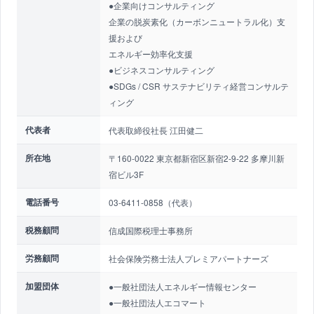
●企業向けコンサルティング
企業の脱炭素化（カーボンニュートラル化）支
援および
エネルギー効率化支援
●ビジネスコンサルティング
●SDGs / CSR サステナビリティ経営コンサルテ
ィング
代表者
代表取締役社長 江田健二
所在地
〒160-0022 東京都新宿区新宿2-9-22 多摩川新
宿ビル3F
電話番号
03-6411-0858（代表）
税務顧問
信成国際税理士事務所
労務顧問
社会保険労務士法人プレミアパートナーズ
加盟団体
●一般社団法人エネルギー情報センター
●一般社団法人エコマート