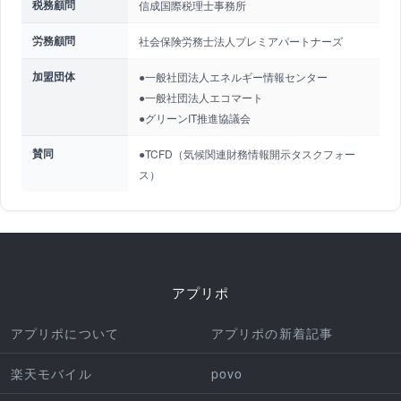
税務顧問
信成国際税理士事務所
労務顧問
社会保険労務士法人プレミアパートナーズ
加盟団体
●一般社団法人エネルギー情報センター
●一般社団法人エコマート
●グリーンIT推進協議会
賛同
●TCFD（気候関連財務情報開示タスクフォー
ス）
アプリポ
アプリポについて
アプリポの新着記事
楽天モバイル
povo