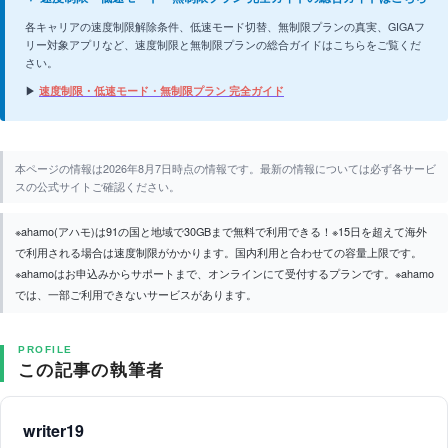
各キャリアの速度制限解除条件、低速モード切替、無制限プランの真実、GIGAフ
リー対象アプリなど、速度制限と無制限プランの総合ガイドはこちらをご覧くだ
さい。
▶
速度制限・低速モード・無制限プラン 完全ガイド
本ページの情報は2026年8月7日時点の情報です。最新の情報については必ず各サービ
スの公式サイトご確認ください。
※ahamo(アハモ)は91の国と地域で30GBまで無料で利用できる！※15日を超えて海外
で利用される場合は速度制限がかかります。国内利用と合わせての容量上限です。
※ahamoはお申込みからサポートまで、オンラインにて受付するプランです。※ahamo
では、一部ご利用できないサービスがあります。
PROFILE
この記事の執筆者
writer19