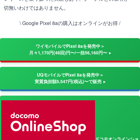
切無いわけではありません。
\ Google Pixel 8aの購入はオンラインがお得 /
ワイモバイルでPixel 8aを発売中＞
月々1,170円(48回)円〜/一括56,160円〜
UQモバイルでPixel 8aを発売中＞
実質負担額5,547円(税込)〜で販売
ドコモオンラインショ