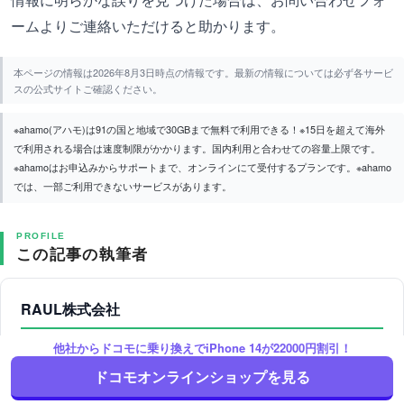
ームよりご連絡いただけると助かります。
本ページの情報は2026年8月3日時点の情報です。最新の情報については必ず各サービ
スの公式サイトご確認ください。
※ahamo(アハモ)は91の国と地域で30GBまで無料で利用できる！※15日を超えて海外
で利用される場合は速度制限がかかります。国内利用と合わせての容量上限です。
※ahamoはお申込みからサポートまで、オンラインにて受付するプランです。※ahamo
では、一部ご利用できないサービスがあります。
PROFILE
この記事の執筆者
RAUL株式会社
他社からドコモに乗り換えでiPhone 14が22000円割引！
RAUL株式会社は、インターネット、通信、エネルギー関連サービス
に特化した比較情報サイトを運営しております。 主なサイトでは、
ドコモオンラインショップを見る
光コラボ、電力系光回線、ホームルーター、格安スマホ・SIM、