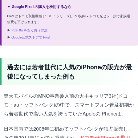
▼ Google Pixel の購入を検討するなら
Pixel はドコモ取扱機種 (7・8・9シリーズ)。5G契約 + ドコモ光セット割で家族通
信費を下げられます。
▶
Pixel 8a を安く買う方法
▶
Google公式ストアで Pixel
過去には若者世代に人気のiPhoneの販売が最
後になってしまった例も
楽天モバイルのMNO事業参入前の大手キャリア3社(ドコ
モ・au・ソフトバンク)の中で、スマートフォン普及初期か
ら若者世代で高い人気を誇っていたAppleのiPhoneは、
日本国内では2008年に初めてソフトバンクが独占販売し、
その後2011年にauでも発売され、
ドコモがiPhoneを取り