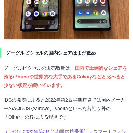
グーグルピクセルの国内シェアはまだ低め
グーグルピクセルの販売数量は、
国内で圧倒的なシェアを
誇るiPhoneや世界的な大手であるGalaxyなどと比べると
少ない状況が続いています。
IDCの発表によると2022年第2四半期時点では国内メーカ
ーのAQUOSやarrows、Xperiaといった各社以外の
「Other」の枠に入る程度です。
＜IDC)＞2022年第2四半期国内携帯電話／スマートフォン