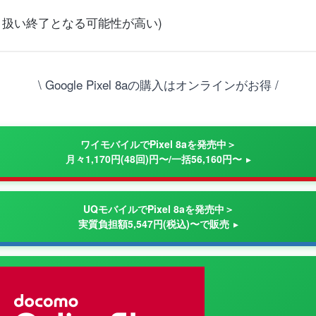
順次取り扱い終了となる可能性が高い)
\ Google Pixel 8aの購入はオンラインがお得 /
ワイモバイルでPixel 8aを発売中＞
月々1,170円(48回)円〜/一括56,160円〜
UQモバイルでPixel 8aを発売中＞
実質負担額5,547円(税込)〜で販売