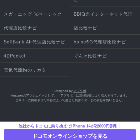
メガ・エッグ 光ベーシック
BBIQ光インターネット代理
代理店比較ナビ
店比較ナビ
SoftBank Air代理店比較ナビ
home5G代理店比較ナビ
4DPocket
でんき比較ナビ
電気代節約のミカタ
Designed by
アプリポ
Amazonのアソシエイトとして、「アプリポ」は適格販売により収入を得ています。
当サイトに掲載された内容によって生じた損害等の一切の責任を負いません。
他社からドコモに乗り換えでiPhone 14が22000円割引！
ドコモオンラインショップを見る