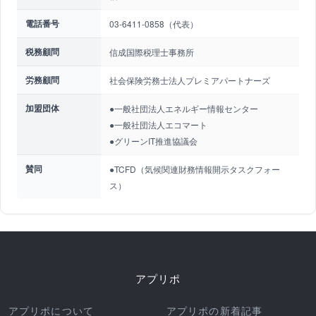
電話番号
03-6411-0858（代表）
税務顧問
信成国際税理士事務所
労務顧問
社会保険労務士法人プレミアパートナーズ
加盟団体
●一般社団法人エネルギー情報センター
●一般社団法人エコマート
●グリーンIT推進協議会
賛同
●TCFD（気候関連財務情報開示タスクフォー
ス）
アプリポ
アプリポについて
アプリポの新着記事