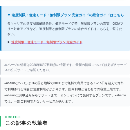
▼ 速度制限・低速モード・無制限プラン 完全ガイドの総合ガイドはこちら
各キャリアの速度制限解除条件、低速モード切替、無制限プランの真実、GIGAフ
リー対象アプリなど、速度制限と無制限プランの総合ガイドはこちらをご覧くだ
さい。
▶
速度制限・低速モード・無制限プラン 完全ガイド
本ページの情報は2026年8月7日時点の情報です。最新の情報については必ず各サービ
スの公式サイトご確認ください。
※ahamo(アハモ)は91の国と地域で30GBまで無料で利用できる！※15日を超えて海外
で利用される場合は速度制限がかかります。国内利用と合わせての容量上限です。
※ahamoはお申込みからサポートまで、オンラインにて受付するプランです。※ahamo
では、一部ご利用できないサービスがあります。
PROFILE
この記事の執筆者