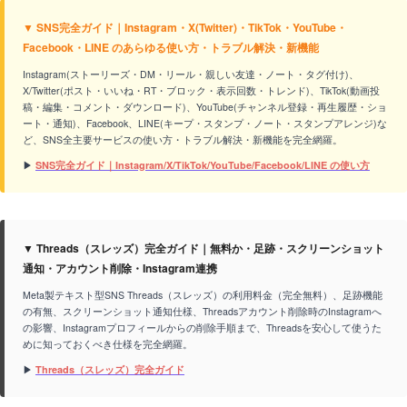
▼ SNS完全ガイド｜Instagram・X(Twitter)・TikTok・YouTube・
Facebook・LINE のあらゆる使い方・トラブル解決・新機能
Instagram(ストーリーズ・DM・リール・親しい友達・ノート・タグ付け)、
X/Twitter(ポスト・いいね・RT・ブロック・表示回数・トレンド)、TikTok(動画投
稿・編集・コメント・ダウンロード)、YouTube(チャンネル登録・再生履歴・ショ
ート・通知)、Facebook、LINE(キープ・スタンプ・ノート・スタンプアレンジ)な
ど、SNS全主要サービスの使い方・トラブル解決・新機能を完全網羅。
▶
SNS完全ガイド｜Instagram/X/TikTok/YouTube/Facebook/LINE の使い方
▼ Threads（スレッズ）完全ガイド｜無料か・足跡・スクリーンショット
通知・アカウント削除・Instagram連携
Meta製テキスト型SNS Threads（スレッズ）の利用料金（完全無料）、足跡機能
の有無、スクリーンショット通知仕様、Threadsアカウント削除時のInstagramへ
の影響、Instagramプロフィールからの削除手順まで、Threadsを安心して使うた
めに知っておくべき仕様を完全網羅。
▶
Threads（スレッズ）完全ガイド