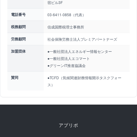
宿ビル3F
電話番号
03-6411-0858（代表）
税務顧問
信成国際税理士事務所
労務顧問
社会保険労務士法人プレミアパートナーズ
加盟団体
●一般社団法人エネルギー情報センター
●一般社団法人エコマート
●グリーンIT推進協議会
賛同
●TCFD（気候関連財務情報開示タスクフォー
ス）
アプリポ