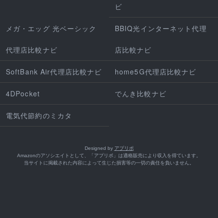
ビ
メガ・エッグ 光ベーシック
BBIQ光インターネット代理
代理店比較ナビ
店比較ナビ
SoftBank Air代理店比較ナビ
home5G代理店比較ナビ
4DPocket
でんき比較ナビ
電気代節約のミカタ
Designed by
アプリポ
Amazonのアソシエイトとして、「アプリポ」は適格販売により収入を得ています。
当サイトに掲載された内容によって生じた損害等の一切の責任を負いません。