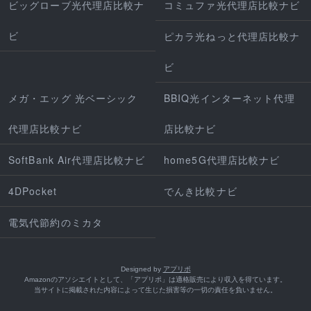
ビッグローブ光代理店比較ナ
コミュファ光代理店比較ナビ
ビ
ピカラ光ねっと代理店比較ナ
ビ
メガ・エッグ 光ベーシック
BBIQ光インターネット代理
代理店比較ナビ
店比較ナビ
SoftBank Air代理店比較ナビ
home5G代理店比較ナビ
4DPocket
でんき比較ナビ
電気代節約のミカタ
Designed by
アプリポ
Amazonのアソシエイトとして、「アプリポ」は適格販売により収入を得ています。
当サイトに掲載された内容によって生じた損害等の一切の責任を負いません。