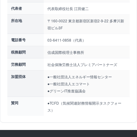
代表者
代表取締役社長 江田健二
所在地
〒160-0022 東京都新宿区新宿2-9-22 多摩川新
宿ビル3F
電話番号
03-6411-0858（代表）
税務顧問
信成国際税理士事務所
労務顧問
社会保険労務士法人プレミアパートナーズ
加盟団体
●一般社団法人エネルギー情報センター
●一般社団法人エコマート
●グリーンIT推進協議会
賛同
●TCFD（気候関連財務情報開示タスクフォー
ス）