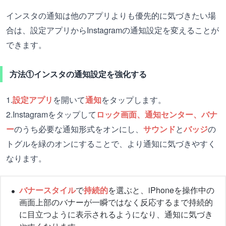
インスタの通知は他のアプリよりも優先的に気づきたい場
合は、設定アプリからInstagramの通知設定を変えることが
できます。
方法①インスタの通知設定を強化する
1.
設定アプリ
を開いて
通知
をタップします。
2.Instagramをタップして
ロック画面、通知センター、バナ
ー
のうち必要な通知形式をオンにし、
サウンド
と
バッジ
の
トグルを緑のオンにすることで、より通知に気づきやすく
なります。
バナースタイル
で
持続的
を選ぶと、iPhoneを操作中の
画面上部のバナーが一瞬ではなく反応するまで持続的
に目立つように表示されるようになり、通知に気づき