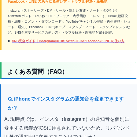
Facebook・LINE のあらゆる使い方・トラブル解決・新機能
Instagram(ストーリーズ・DM・リール・親しい友達・ノート・タグ付け)、
X/Twitter(ポスト・いいね・RT・ブロック・表示回数・トレンド)、TikTok(動画投
稿・編集・コメント・ダウンロード)、YouTube(チャンネル登録・再生履歴・ショ
ート・通知)、Facebook、LINE(キープ・スタンプ・ノート・スタンプアレンジ)な
ど、SNS全主要サービスの使い方・トラブル解決・新機能を完全網羅。
▶
SNS完全ガイド｜Instagram/X/TikTok/YouTube/Facebook/LINE の使い方
よくある質問（FAQ）
Q. iPhoneでインスタグラムの通知音を変更できます
か？
A. 現時点では、インスタ（Instagram）の通知音を個別に
変更する機能がiOSに用意されていないため、リバウンド
以外の通知音に変更することはできません。