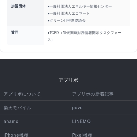
加盟団体
●一般社団法人エネルギー情報センター
●一般社団法人エコマート
●グリーンIT推進協議会
賛同
●TCFD（気候関連財務情報開示タスクフォー
ス）
アプリポ
アプリポについて
アプリポの新着記事
楽天モバイル
povo
ahamo
LINEMO
iPhone機種
Pixel機種