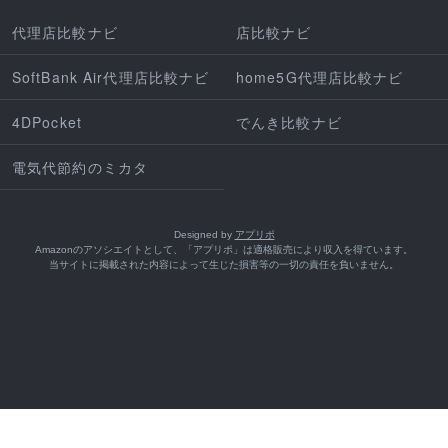
代理店比較ナビ
店比較ナビ
SoftBank Air代理店比較ナビ
home5G代理店比較ナビ
4DPocket
でんき比較ナビ
電気代節約のミカタ
Designed by
アプリポ
Amazonのアソシエイトとして、「アプリポ」は適格販売により収入を得ています。
当サイトに掲載された内容によって生じた損害等の一切の責任を負いません。