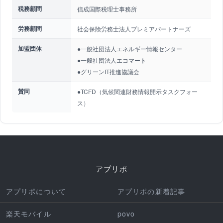
税務顧問
信成国際税理士事務所
労務顧問
社会保険労務士法人プレミアパートナーズ
加盟団体
●一般社団法人エネルギー情報センター
●一般社団法人エコマート
●グリーンIT推進協議会
賛同
●TCFD（気候関連財務情報開示タスクフォー
ス）
アプリポ
アプリポについて
アプリポの新着記事
楽天モバイル
povo