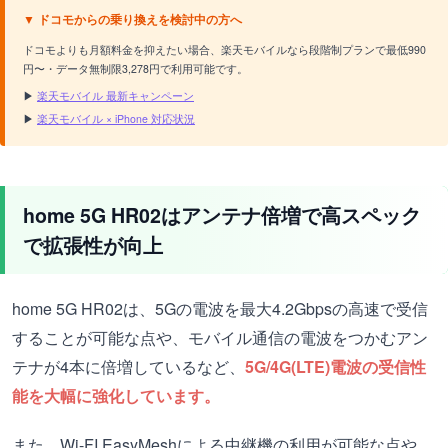
▼ ドコモからの乗り換えを検討中の方へ
ドコモよりも月額料金を抑えたい場合、楽天モバイルなら段階制プランで最低990
円〜・データ無制限3,278円で利用可能です。
▶
楽天モバイル 最新キャンペーン
▶
楽天モバイル × iPhone 対応状況
home 5G HR02はアンテナ倍増で高スペック
で拡張性が向上
home 5G HR02は、5Gの電波を最大4.2Gbpsの高速で受信
することが可能な点や、モバイル通信の電波をつかむアン
テナが4本に倍増しているなど、
5G/4G(LTE)電波の受信性
能を大幅に強化しています。
また、Wi-FI EasyMeshによる中継機の利用が可能な点や、