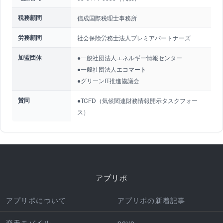
税務顧問
信成国際税理士事務所
労務顧問
社会保険労務士法人プレミアパートナーズ
加盟団体
●一般社団法人エネルギー情報センター
●一般社団法人エコマート
●グリーンIT推進協議会
賛同
●TCFD（気候関連財務情報開示タスクフォー
ス）
アプリポ
アプリポについて
アプリポの新着記事
楽天モバイル
povo