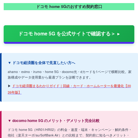
ドコモ home 5Gのおすすめ契約窓口
ドコモ home 5G を公式サイトで確認する＞
▼ ドコモ経済圏を全体で見直したい方へ
ahamo・eximo・irumo・home 5G・docomo光・dカードを1ページで横断比較。家
族構成やデータ使用量から最適プランを診断できます。
▶
ドコモ経済圏まるわかりガイド｜回線・カード・ホームルーターを最適化【20
26年版】
▼ docomo home 5G のメリット・デメリット完全比較
ドコモ home 5G（HR01/HR02）の料金・速度・端末・キャンペーン・解約条件・
他社（楽天ターボ/au/SoftBank Air）との比較まで、契約前に知るべきメリット・